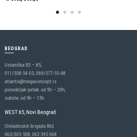
BEOGRAD
Ustanička 83 – 85;
011/308-54-05, 069/577-55-48
atlantis@megaconcept.rs
ponedeljak-petak: od 9h – 20h;
subota: od 9h – 15h
WEST 65, Novi Beograd
Omladinskih brigada 86ž
063/305-508, 063 395 068