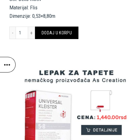
Materijal: Flis
Dimenzije: 0,53×8,80m
LIVINGWALLS WALLPAPER «GREY, WHITE» 382831 količina
DODAJ U KORPU