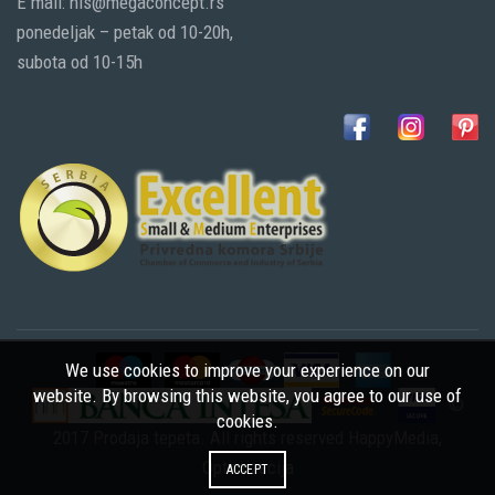
E mail: nis@megaconcept.rs
ponedeljak – petak od 10-20h,
subota od 10-15h
We use cookies to improve your experience on our
website. By browsing this website, you agree to our use of
©
cookies.
2017 Prodaja tepeta. All rights reserved
HappyMedia
,
Optimizacija
ACCEPT