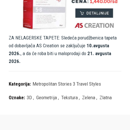
ZA NELAGERSKE TAPETE: Sledeća porudžbenica tapeta
od dobavljača AS Creation se zaključuje
10.avgusta
2026.
, a da će roba biti u maloprodaji do
21. avgusta
2026.
Kategorija:
Metropolitan Stories 3 Travel Styles
Oznake:
3D
,
Geometrija
,
Tekstura
,
Zelena
,
Zlatna