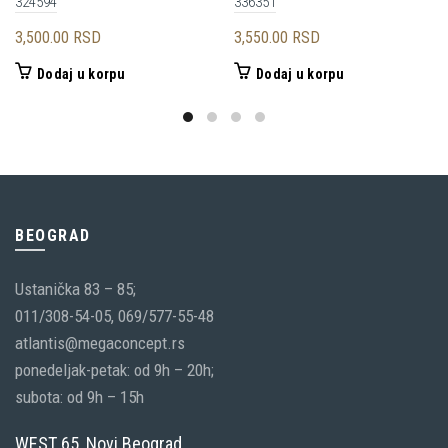
324594
336351
3,500.00
RSD
3,550.00
RSD
Dodaj u korpu
Dodaj u korpu
BEOGRAD
Ustanička 83 – 85;
011/308-54-05, 069/577-55-48
atlantis@megaconcept.rs
ponedeljak-petak: od 9h – 20h;
subota: od 9h – 15h
WEST 65, Novi Beograd