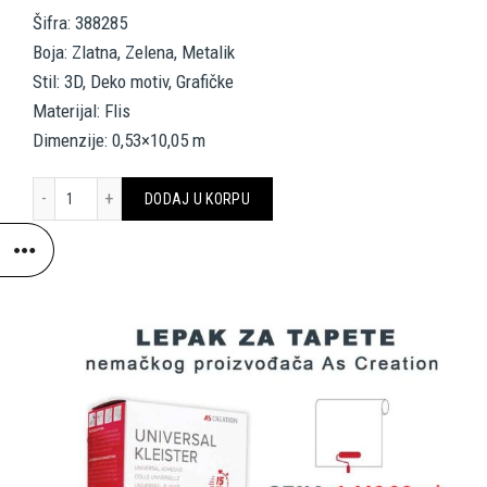
Šifra: 388285
Boja: Zlatna, Zelena, Metalik
Stil: 3D, Deko motiv, Grafičke
Materijal: Flis
Dimenzije: 0,53×10,05 m
LIVINGWALLS WALLPAPER «GRAPHICS, 3D, GOLD, GREEN, METALLIC»
DODAJ U KORPU