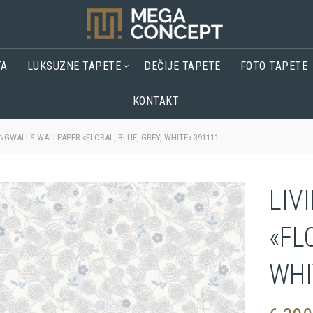
TA
LUKSUZNE TAPETE
DEČIJE TAPETE
FOTO TAPETE
KONTAKT
NGWALLS WALLPAPER «FLORAL, BLUE, GREY, WHITE» 391111
LIV
«FL
WHI