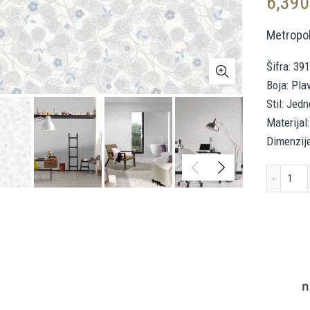
6,39
Metropol
Šifra: 39
Boja: Plav
Stil: Jed
Materijal:
Dimenzije
LIV