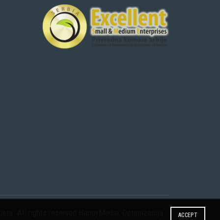
eta. All rights reserved
HappyMedia
,
Optimizacija
ACCEPT