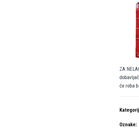
ZA NELAG
dobavljač
će roba b
Kategori
Oznake: