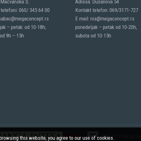
 Mačvanska 3;
Adresa: Dušanova 54
telefoni: 060/ 345 64 00
Kontakt telefon: 069/3171-727
 sabac@megaconcept.rs
E mail: nis@megaconcept.rs
ak – petak: od 10-18h;
ponedeljak – petak od 10-20h,
 od 9h – 15h
subota od 10-15h
© 2017 Prodaja tep
rowsing this website, you agree to our use of cookies.