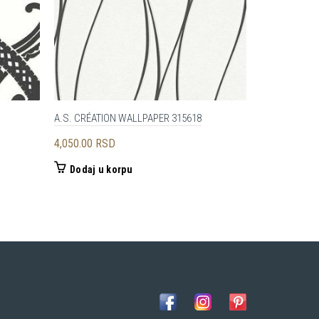
A.S. CRÉATION WALLPAPER 315618
LIVINGWALLS
a
4,050.00
RSD
4,950.00
RS
Dodaj u korpu
Dodaj u 
0 RSD.