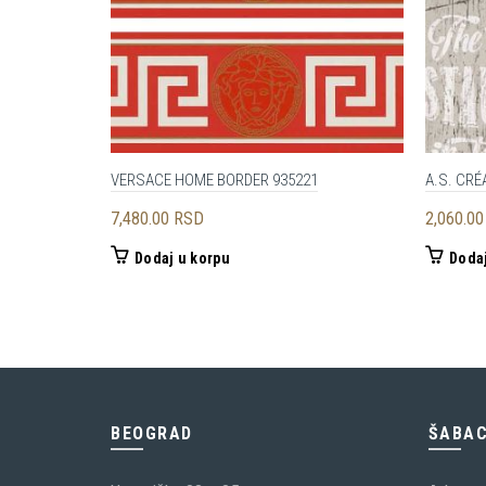
VERSACE HOME BORDER 935221
A.S. CRÉ
7,480.00
RSD
2,060.0
Dodaj u korpu
Dodaj
BEOGRAD
ŠABA