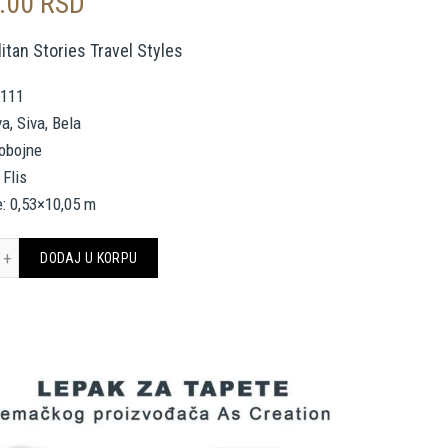
0.00
RSD
itan Stories Travel Styles
1111
a, Siva, Bela
nobojne
 Flis
: 0,53×10,05 m
INGWALLS WALLPAPER «FLORAL, BLUE, GREY, WHITE» 391111 količina
DODAJ U KORPU