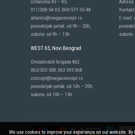
Ustanička 83 – 85;
Adresa:
011/308-54-05, 069/577-55-48
Kontakt 
atlantis@megaconcept.rs
E mail:
ponedeljak-petak: od 9h – 20h;
ponedelj
subota: od 9h – 15h
subota:
WEST 65, Novi Beograd
Omladinskih brigada 86ž
063/305-508, 063 395 068
concept@megaconcept.rs
ponedeljak-petak: od 10h – 20h;
subota: od 10h – 15h
We use cookies to improve your experience on our website. By b