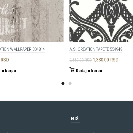
ATION WALLPAPER 334814
A.S. CRÉATION TAPETE 554949
Originalna
Trenutn
0
RSD
1,330.00
RSD
2,660.00
RSD
cena
cena
 u korpu
Dodaj u korpu
je
je:
bila:
1,330.0
2,660.00 RSD.
C
NIŠ