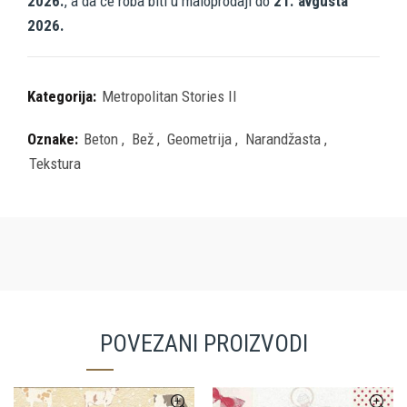
2026.
, a da će roba biti u maloprodaji do
21. avgusta
2026.
Kategorija:
Metropolitan Stories II
Oznake:
Beton
,
Bež
,
Geometrija
,
Narandžasta
,
Tekstura
POVEZANI PROIZVODI