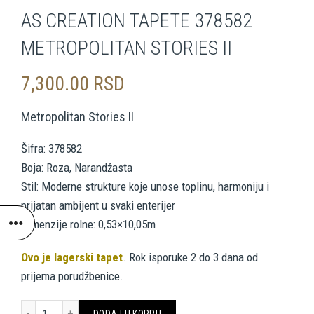
AS CREATION TAPETE 378582
METROPOLITAN STORIES II
7,300.00
RSD
Metropolitan Stories II
Šifra: 378582
Boja: Roza, Narandžasta
Stil: Moderne strukture koje unose toplinu, harmoniju i
prijatan ambijent u svaki enterijer
Dimenzije rolne: 0,53×10,05m
Ovo je lagerski tapet
. Rok isporuke 2 do 3 dana od
prijema porudžbenice.
AS CREATION TAPETE 378582 METROPOLITAN STORIES II količina
DODAJ U KORPU