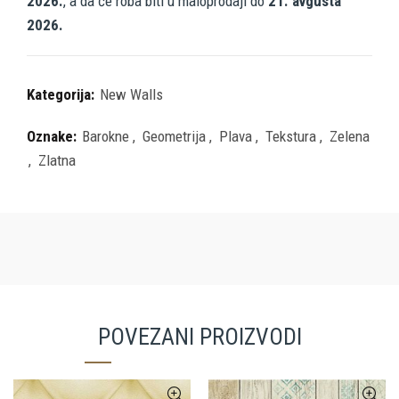
2026.
, a da će roba biti u maloprodaji do
21. avgusta
2026.
Kategorija:
New Walls
Oznake:
Barokne
,
Geometrija
,
Plava
,
Tekstura
,
Zelena
,
Zlatna
POVEZANI PROIZVODI