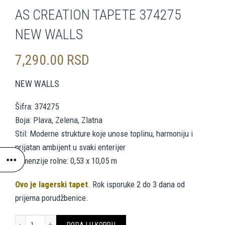
AS CREATION TAPETE 374275
NEW WALLS
7,290.00
RSD
NEW WALLS
Šifra: 374275
Boja: Plava, Zelena, Zlatna
Stil: Moderne strukture koje unose toplinu, harmoniju i
prijatan ambijent u svaki enterijer
Dimenzije rolne: 0,53 x 10,05 m
Ovo je lagerski tapet
. Rok isporuke 2 do 3 dana od
prijema porudžbenice.
AS CREATION TAPETE 374275 NEW WALLS količina
DODAJ U KORPU