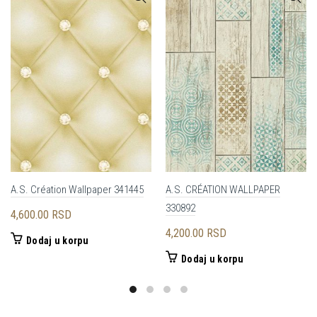
A.S. Création Wallpaper 341445
A.S. CRÉATION WALLPAPER
330892
4,600.00
RSD
4,200.00
RSD
Dodaj u korpu
Dodaj u korpu