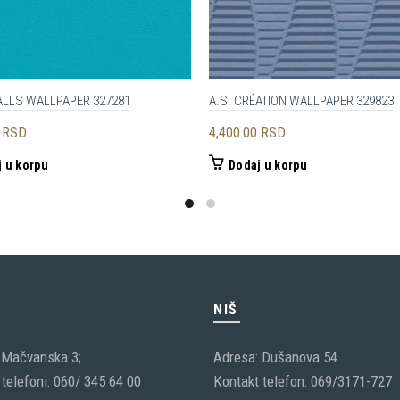
ALLS WALLPAPER 327281
A.S. CRÉATION WALLPAPER 329823
0
RSD
4,400.00
RSD
 u korpu
Dodaj u korpu
C
NIŠ
 Mačvanska 3;
Adresa: Dušanova 54
telefoni: 060/ 345 64 00
Kontakt telefon: 069/3171-727