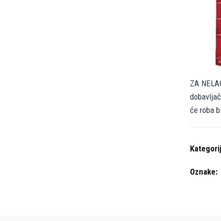
ZA NELAG
dobavljač
će roba b
Kategori
Oznake: