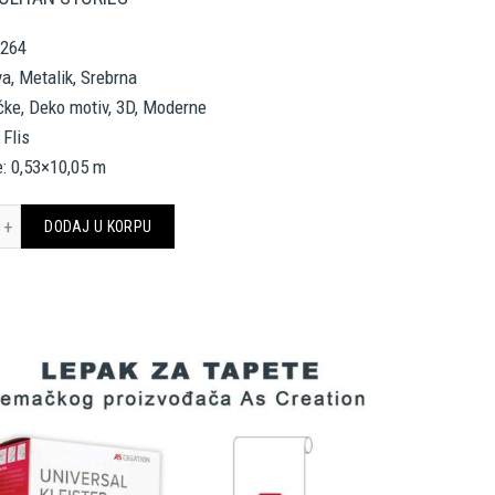
9264
va, Metalik, Srebrna
fičke, Deko motiv, 3D, Moderne
 Flis
: 0,53×10,05 m
CREATION TAPETE 369264 količina
DODAJ U KORPU