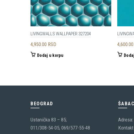
LIVINGWALLS WALLPAPER 327204
LIVINGW
4,950.00
RSD
4,600.0
Dodaj u korpu
Dodaj
BEOGRAD
ŠABA
Ustanička 83 – 85;
Adresa:
011/308-54-05, 069/577-55-48
Kontakt 