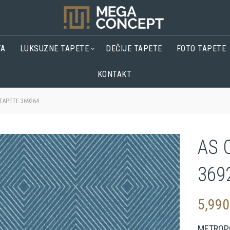
TA
LUKSUZNE TAPETE
DEČIJE TAPETE
FOTO TAPETE
KONTAKT
TAPETE 369264
AS 
369
5,99
METROPO