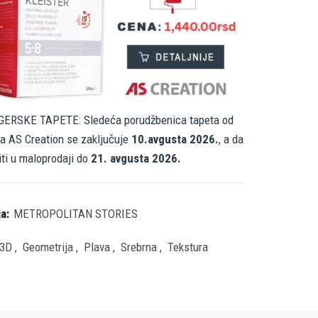
ERSKE TAPETE: Sledeća porudžbenica tapeta od
a AS Creation se zaključuje
10.avgusta 2026.
, a da
iti u maloprodaji do
21. avgusta 2026.
ja:
METROPOLITAN STORIES
3D
,
Geometrija
,
Plava
,
Srebrna
,
Tekstura