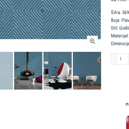
Šifra: 36
Boja: Pla
Stil: Gra
Materijal:
Dimenzije
AS 