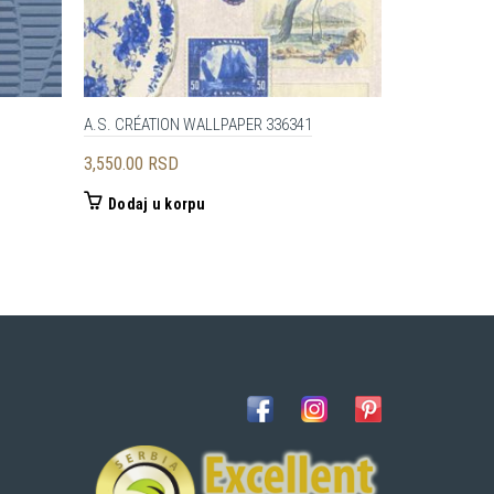
A.S. CRÉATION WALLPAPER 336341
A.S. CRÉATI
3,550.00
RSD
2,060.00
RS
Dodaj u korpu
Dodaj u 