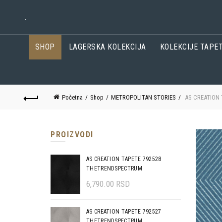
.
SHOP
LAGERSKA KOLEKCIJA
KOLEKCIJE TAPE
Početna
Shop
METROPOLITAN STORIES
AS CREATION 
PROIZVODI
AS CREATION TAPETE 792528
THETRENDSPECTRUM
6,790.00
RSD
AS CREATION TAPETE 792527
THETRENDSPECTRUM