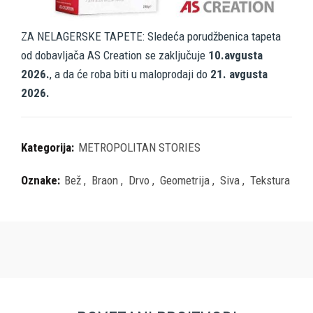
ZA NELAGERSKE TAPETE: Sledeća porudžbenica tapeta
od dobavljača AS Creation se zaključuje
10.avgusta
2026.
, a da će roba biti u maloprodaji do
21. avgusta
2026.
Kategorija:
METROPOLITAN STORIES
Oznake:
Bež
,
Braon
,
Drvo
,
Geometrija
,
Siva
,
Tekstura