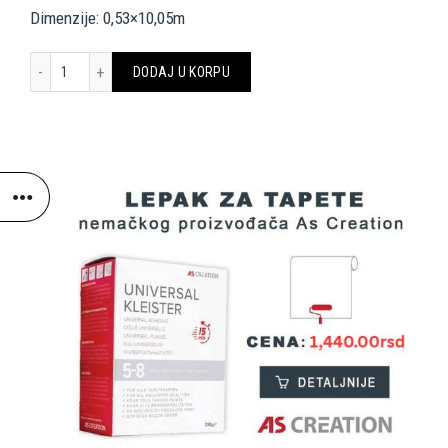
Dimenzije: 0,53×10,05m
Livingwalls Wallpaper 304231 količina
DODAJ U KORPU