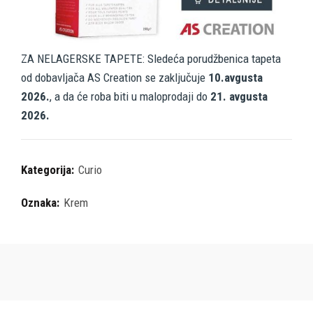
ZA NELAGERSKE TAPETE: Sledeća porudžbenica tapeta
od dobavljača AS Creation se zaključuje
10.avgusta
2026.
, a da će roba biti u maloprodaji do
21. avgusta
2026.
Kategorija:
Curio
Oznaka:
Krem