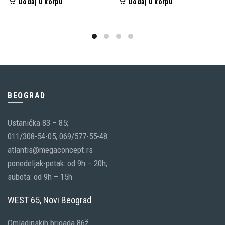
Dodaj u korpu
Dodaj u korpu
BEOGRAD
Ustanička 83 – 85;
011/308-54-05, 069/577-55-48
atlantis@megaconcept.rs
ponedeljak-petak: od 9h – 20h;
subota: od 9h – 15h
WEST 65, Novi Beograd
Omladinskih brigada 86ž