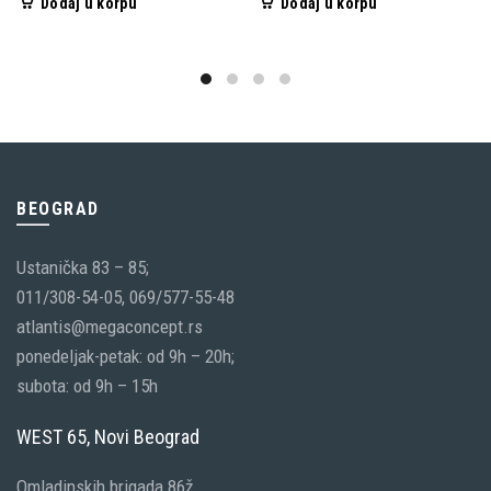
Dodaj u korpu
Dodaj u korpu
BEOGRAD
Ustanička 83 – 85;
011/308-54-05, 069/577-55-48
atlantis@megaconcept.rs
ponedeljak-petak: od 9h – 20h;
subota: od 9h – 15h
WEST 65, Novi Beograd
Omladinskih brigada 86ž