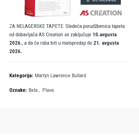
ZA NELAGERSKE TAPETE: Sledeća porudžbenica tapeta
od dobavljača AS Creation se zaključuje
10.avgusta
2026.
, a da će roba biti u maloprodaji do
21. avgusta
2026.
Kategorija:
Martyn Lawrence Bullard
Oznake:
Bela
,
Plava