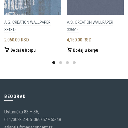
A.S. CRÉATION WALLPAPER
A.S. CRÉATION WALLPAPER
334815
336514
2,060.00
RSD
4,150.00
RSD
Dodaj u korpu
Dodaj u korpu
BEOGRAD
Ustanička 83 – 85;
011/308-54-05, 069/577-55-48
atlantis@megaconcept.rs