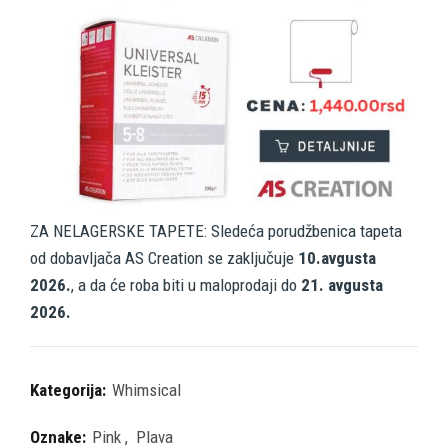
ZA NELAGERSKE TAPETE: Sledeća porudžbenica tapeta
od dobavljača AS Creation se zaključuje
10.avgusta
2026.
, a da će roba biti u maloprodaji do
21. avgusta
2026.
Kategorija:
Whimsical
Oznake:
Pink
,
Plava