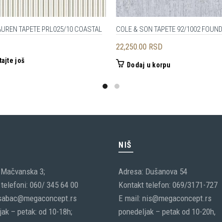
AUREN TAPETE PRL025/10 COASTAL
COLE & SON TAPETE 92/1002 FOUN
22,250.00
RSD
tajte još
Dodaj u korpu
C
NIŠ
 Mačvanska 3;
Adresa: Dušanova 54
telefoni: 060/ 345 64 00
Kontakt telefon: 069/3171-727
 sabac@megaconcept.rs
E mail: nis@megaconcept.rs
ak – petak: od 10-18h;
ponedeljak – petak od 10-20h,