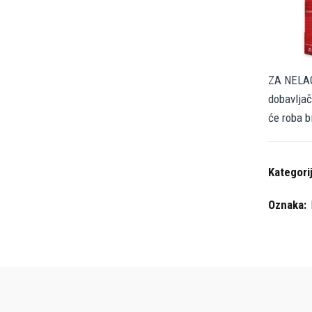
ZA NELAG
dobavljač
će roba b
Kategori
Oznaka: