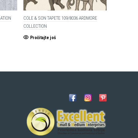
DATION
COLE & SON TAPETE 109/8036 ARDMORE
COLE SON & 
COLLECTION
23,760.00
R
Pročitajte još
Dodaj u 