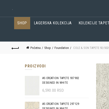
.
SHOP
LAGERSKA KOLEKCIJA
KOLEKCIJE TAPE
Početna
Shop
Foundation
COLE & SON TAPETE 92/50
PROIZVODI
AS CREATION TAPETE 937902
DESIGNED IN WHITE
6,590.00
RSD
AS CREATION TAPETE 297129
DESIGNED IN WHITE