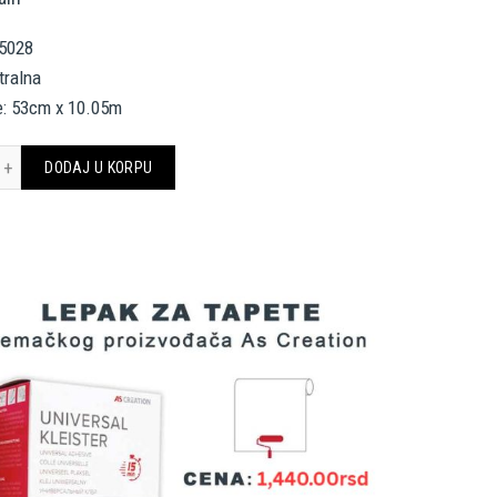
/5028
tralna
e: 53cm x 10.05m
E & SON TAPETE 92/5028 FOUNDATION količina
DODAJ U KORPU