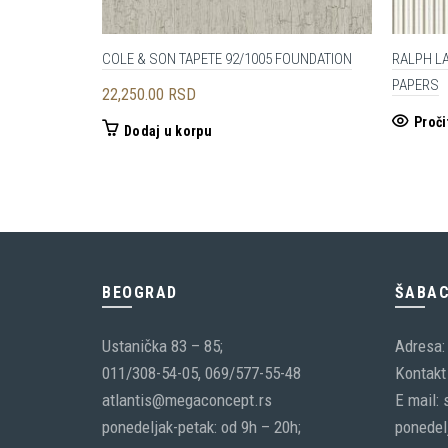
COLE & SON TAPETE 92/1005 FOUNDATION
RALPH L
PAPERS
22,250.00
RSD
Proči
Dodaj u korpu
BEOGRAD
ŠABA
Ustanička 83 – 85;
Adresa:
011/308-54-05, 069/577-55-48
Kontakt 
atlantis@megaconcept.rs
E mail:
ponedeljak-petak: od 9h – 20h;
ponedelj