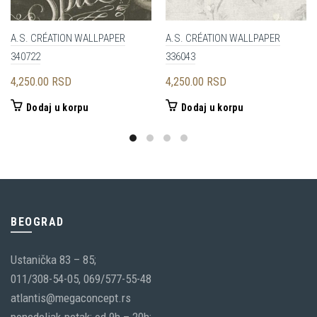
A.S. CRÉATION WALLPAPER
A.S. CRÉATION WALLPAPER
340722
336043
4,250.00
RSD
4,250.00
RSD
Dodaj u korpu
Dodaj u korpu
BEOGRAD
Ustanička 83 – 85;
011/308-54-05, 069/577-55-48
atlantis@megaconcept.rs
ponedeljak-petak: od 9h – 20h;