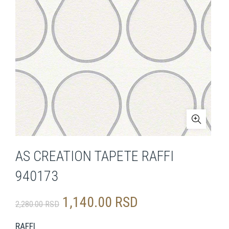
AS CREATION TAPETE RAFFI
940173
Originalna
Trenutna
1,140.00
RSD
2,280.00
RSD
cena
cena
RAFFI