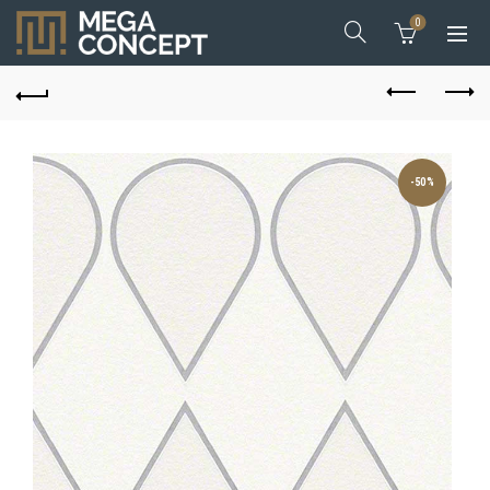
0
-50%