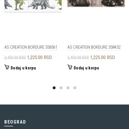
AS CREATION BORDURE 358361
AS CREATION BORDURE 358432
Originalna
Trenutna
Originalna
Trenutn
1,225.00
RSD
1,225.00
RSD
2,450.00
RSD
2,450.00
RSD
cena
cena
cena
cena
Dodaj u korpu
Dodaj u korpu
je
je:
je
je:
bila:
1,225.00 RSD.
bila:
1,225.0
2,450.00 RSD.
2,450.00 RSD.
BEOGRAD