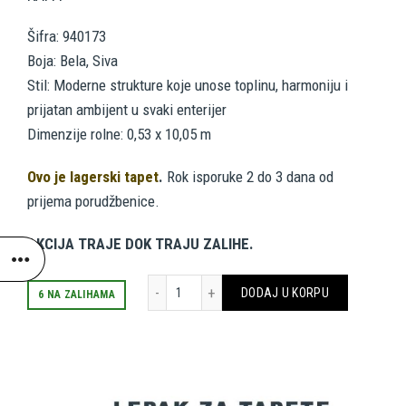
je
je:
Šifra: 940173
Boja: Bela, Siva
bila:
1,140.00 RSD.
Stil: Moderne strukture koje unose toplinu, harmoniju i
2,280.00 RSD.
prijatan ambijent u svaki enterijer
Dimenzije rolne: 0,53 x 10,05 m
Ovo je lagerski tapet
.
Rok isporuke 2 do 3 dana od
prijema porudžbenice.
AKCIJA TRAJE DOK TRAJU ZALIHE.
AS CREATION TAPETE RAFFI 940173 količin
DODAJ U KORPU
6 NA ZALIHAMA