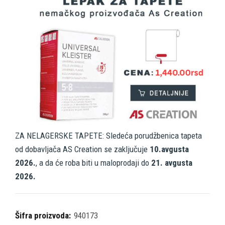
ZA NELAGERSKE TAPETE: Sledeća porudžbenica tapeta
od dobavljača AS Creation se zaključuje
10.avgusta
2026.
, a da će roba biti u maloprodaji do
21. avgusta
2026.
Šifra proizvoda:
940173