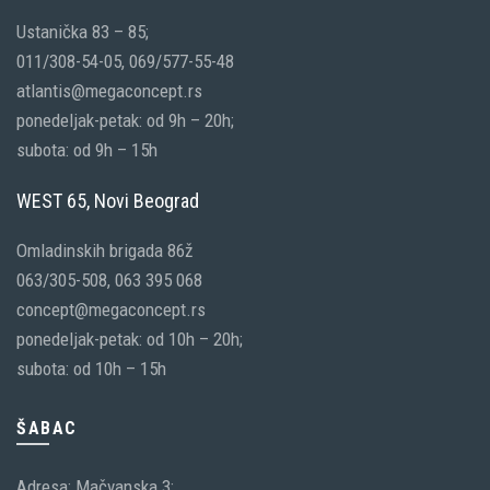
Ustanička 83 – 85;
011/308-54-05, 069/577-55-48
atlantis@megaconcept.rs
ponedeljak-petak: od 9h – 20h;
subota: od 9h – 15h
WEST 65, Novi Beograd
Omladinskih brigada 86ž
063/305-508, 063 395 068
concept@megaconcept.rs
ponedeljak-petak: od 10h – 20h;
subota: od 10h – 15h
ŠABAC
Adresa: Mačvanska 3;