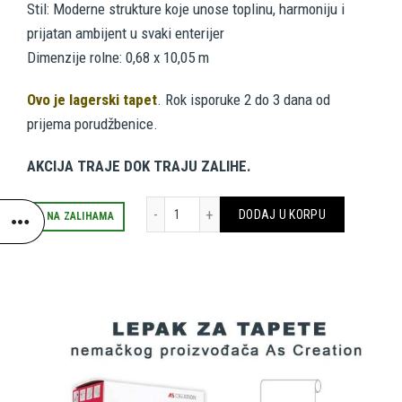
Stil: Moderne strukture koje unose toplinu, harmoniju i
bila:
3,207.00 RSD.
prijatan ambijent u svaki enterijer
Dimenzije rolne: 0,68 x 10,05 m
6,415.00 RSD.
Ovo je lagerski tapet
. Rok isporuke 2 do 3 dana od
prijema porudžbenice.
AKCIJA TRAJE DOK TRAJU ZALIHE.
AS CREATION TAPETE 951851 količina
DODAJ U KORPU
2 NA ZALIHAMA