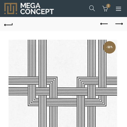
0
-50%