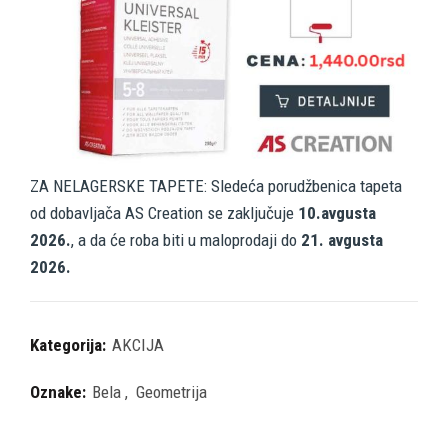
ZA NELAGERSKE TAPETE: Sledeća porudžbenica tapeta
od dobavljača AS Creation se zaključuje
10.avgusta
2026.
, a da će roba biti u maloprodaji do
21. avgusta
2026.
Kategorija:
AKCIJA
Oznake:
Bela
,
Geometrija