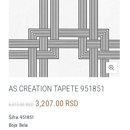
AS CREATION TAPETE 951851
Originalna
Trenutna
3,207.00
RSD
6,415.00
RSD
cena
cena
Šifra: 951851
Boja: Bela
je
je: