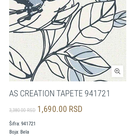
AS CREATION TAPETE 941721
Originalna
Trenutna
1,690.00
RSD
3,380.00
RSD
cena
cena
Šifra: 941721
Boja: Bela
je
je: