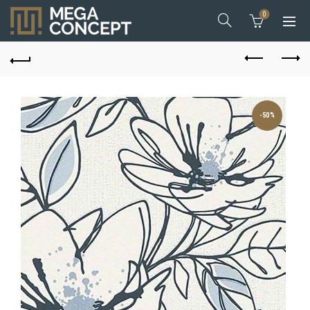
0
-50%