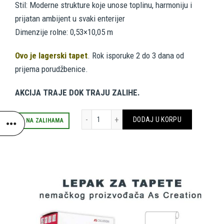
Stil: Moderne strukture koje unose toplinu, harmoniju i
bila:
1,690.00 RSD.
prijatan ambijent u svaki enterijer
Dimenzije rolne: 0,53×10,05 m
3,380.00 RSD.
Ovo je lagerski tapet
. Rok isporuke 2 do 3 dana od
prijema porudžbenice.
AKCIJA TRAJE DOK TRAJU ZALIHE.
AS CREATION TAPETE 941721 količina
DODAJ U KORPU
4 NA ZALIHAMA