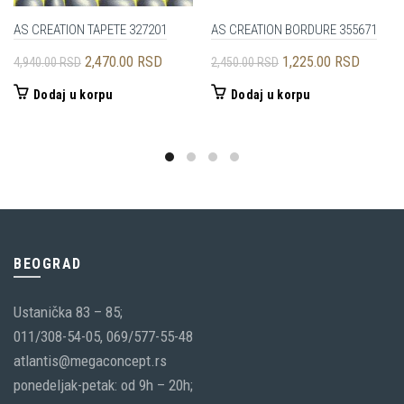
AS CREATION TAPETE 327201
AS CREATION BORDURE 355671
Originalna
Trenutna
Originalna
Trenutn
2,470.00
RSD
1,225.00
RSD
4,940.00
RSD
2,450.00
RSD
cena
cena
cena
cena
Dodaj u korpu
Dodaj u korpu
je
je:
je
je:
bila:
2,470.00 RSD.
bila:
1,225.0
4,940.00 RSD.
2,450.00 RSD.
BEOGRAD
Ustanička 83 – 85;
011/308-54-05, 069/577-55-48
atlantis@megaconcept.rs
ponedeljak-petak: od 9h – 20h;