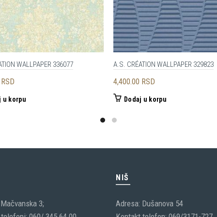
ATION WALLPAPER 336077
A.S. CRÉATION WALLPAPER 329823
0
RSD
4,400.00
RSD
 u korpu
Dodaj u korpu
C
NIŠ
 Mačvanska 3;
Adresa: Dušanova 54
telefoni: 060/ 345 64 00
Kontakt telefon: 069/3171-727