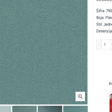
Šifra: 79
Boja: Pla
Stil: Jed
Dimenzije
AS 