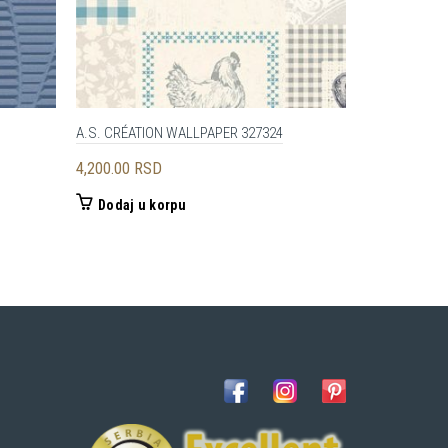
A.S. CRÉATION WALLPAPER 327324
A.S. CRÉATI
4,200.00
RSD
2,200.00
RS
Dodaj u korpu
Dodaj u 