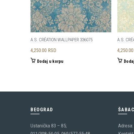
A.S. CRÉATION WALLPAPER 336075
A.S. CRÉ
4,250.00
RSD
4,250.0
Dodaj u korpu
Dodaj
BEOGRAD
ŠABA
Ustanička 83 – 85;
Adresa:
011/308-54-05, 069/577-55-48
Kontakt 