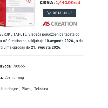
ERSKE TAPETE: Sledeća porudžbenica tapeta od
a AS Creation se zaključuje
10.avgusta 2026.
, a da
iti u maloprodaji do
21. avgusta 2026.
oizvoda:
790655
ja:
Cosmoliving
Jednobojne
,
Plava
,
Tekstura