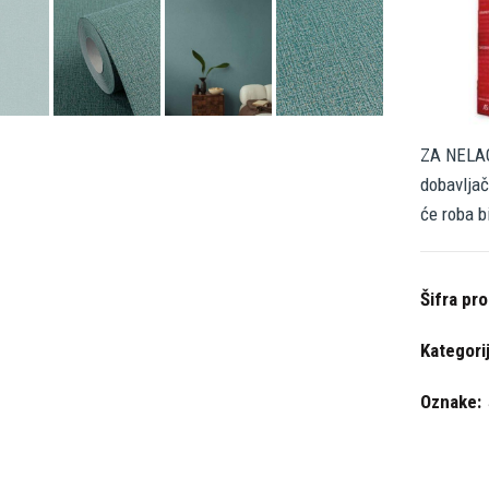
ZA NELAG
dobavljač
će roba b
Šifra pr
Kategori
Oznake: