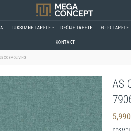
TA
LUKSUZNE TAPETE
DEČIJE TAPETE
FOTO TAPETE
KONTAKT
655 COSMOLIVING
AS 
790
5,99
COSMOL