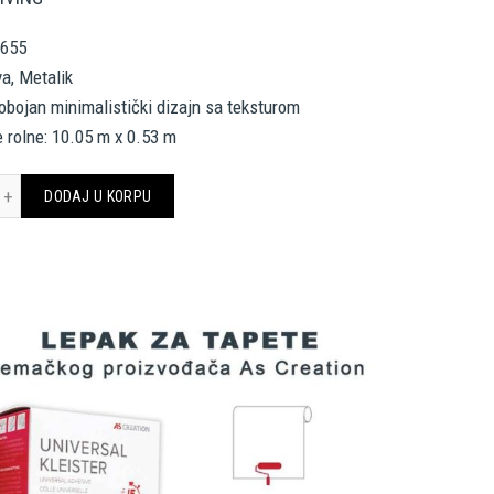
0655
va, Metalik
nobojan minimalistički dizajn sa teksturom
 rolne: 10.05 m x 0.53 m
CREATION TAPETE 790655 COSMOLIVING količina
DODAJ U KORPU