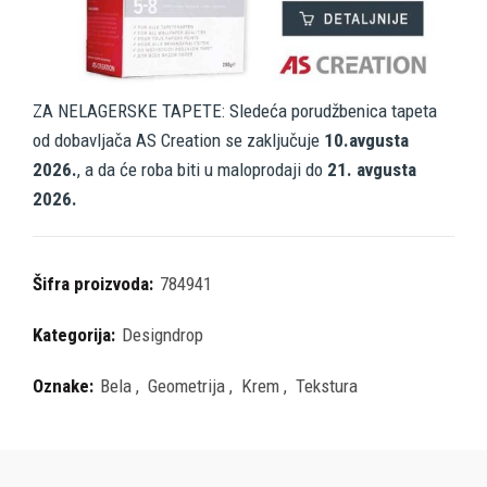
ZA NELAGERSKE TAPETE: Sledeća porudžbenica tapeta
od dobavljača AS Creation se zaključuje
10.avgusta
2026.
, a da će roba biti u maloprodaji do
21. avgusta
2026.
Šifra proizvoda:
784941
Kategorija:
Designdrop
Oznake:
Bela
,
Geometrija
,
Krem
,
Tekstura