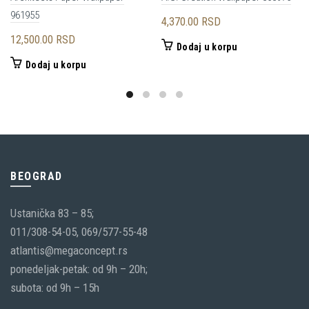
961955
4,370.00
RSD
12,500.00
RSD
Dodaj u korpu
Dodaj u korpu
BEOGRAD
Ustanička 83 – 85;
011/308-54-05, 069/577-55-48
atlantis@megaconcept.rs
ponedeljak-petak: od 9h – 20h;
subota: od 9h – 15h