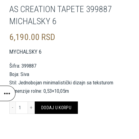
AS CREATION TAPETE 399887
MICHALSKY 6
6,190.00
RSD
MYCHALSKY 6
Šifra: 399887
Boja: Siva
Stil: Jednobojan minimalistički dizajn sa teksturom
Dimenzije rolne: 0,53×10,05m
AS CREATION TAPETE 399887 MICHALSKY 6 količina
DODAJ U KORPU