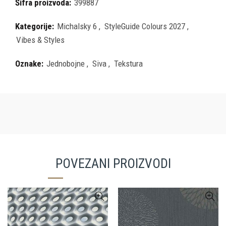
Šifra proizvoda:
399887
Kategorije:
Michalsky 6
,
StyleGuide Colours 2027
,
Vibes & Styles
Oznake:
Jednobojne
,
Siva
,
Tekstura
POVEZANI PROIZVODI