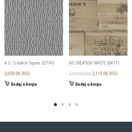
A.S. Création Tapete 327743
AS CREATION TAPETE 304771
Originalna
Trenutn
3,050.00
RSD
2,115.00
RSD
4,230.00
RSD
cena
cena
Dodaj u korpu
Dodaj u korpu
je
je:
bila:
2,115.0
4,230.00 RSD.