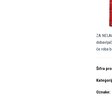
ZA NELAG
dobavljač
će roba b
Šifra pr
Kategori
Oznake: