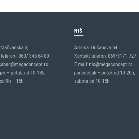
C
NIŠ
 Mačvanska 3;
Adresa: Dušanova 54
telefoni: 060/ 345 64 00
Kontakt telefon: 069/3171-727
 sabac@megaconcept.rs
E mail: nis@megaconcept.rs
ak – petak: od 10-18h;
ponedeljak – petak od 10-20h,
 od 9h – 15h
subota od 10-15h