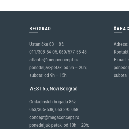
3,450.00 RSD.
BEOGRAD
ŠABA
Ustanička 83 – 85;
Adresa:
011/308-54-05, 069/577-55-48
Kontakt 
atlantis@megaconcept.rs
E mail:
ponedeljak-petak: od 9h – 20h;
ponedelj
subota: od 9h – 15h
subota:
WEST 65, Novi Beograd
Omladinskih brigada 86ž
063/305-508, 063 395 068
concept@megaconcept.rs
ponedeljak-petak: od 10h – 20h;