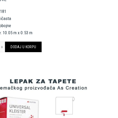
3181
bičasta
nobojne
: 10.05 m x 0.53 m
CREATION TAPETE 383181 LITTLE LOVE količina
DODAJ U KORPU