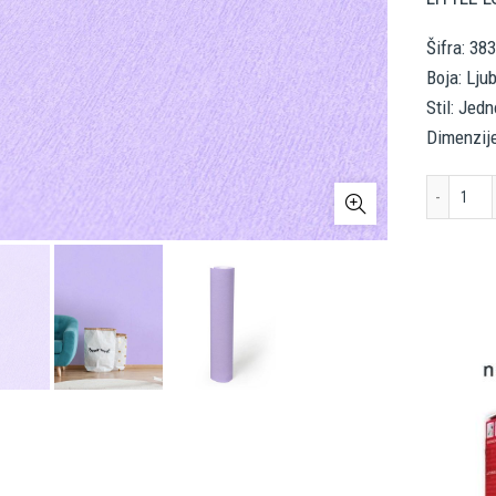
Šifra: 38
Boja: Lju
Stil: Jed
Dimenzije
AS 