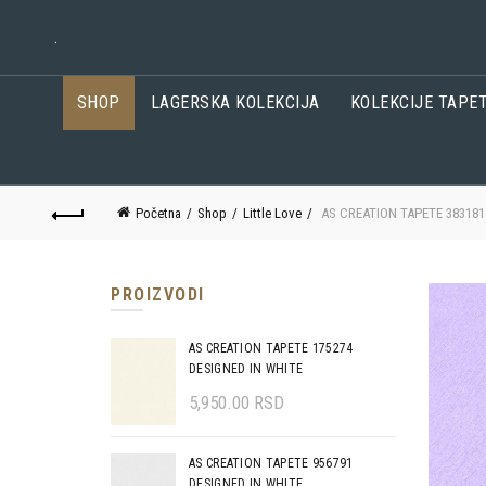
.
SHOP
LAGERSKA KOLEKCIJA
KOLEKCIJE TAPE
Početna
Shop
Little Love
AS CREATION TAPETE 383181
PROIZVODI
AS CREATION TAPETE 175274
DESIGNED IN WHITE
5,950.00
RSD
AS CREATION TAPETE 956791
DESIGNED IN WHITE