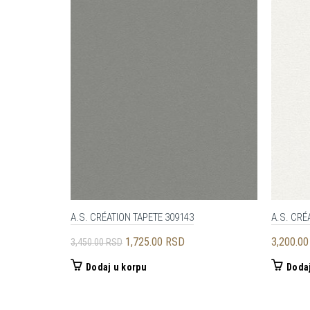
A.S. CRÉATION TAPETE 309143
A.S. CRÉ
Originalna
Trenutna
1,725.00
RSD
3,200.0
3,450.00
RSD
cena
cena
Dodaj u korpu
Dodaj
je
je:
bila:
1,725.00 RSD.