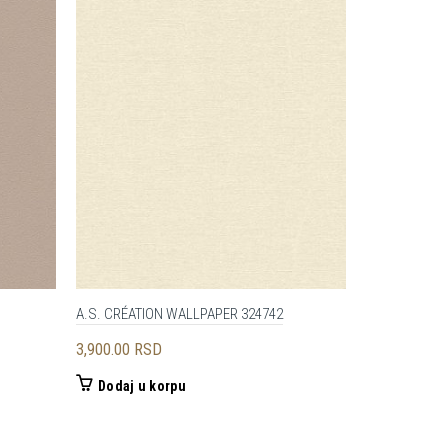
A.S. CRÉATION WALLPAPER 324742
A.S. CRÉATI
3,900.00
RSD
3,650.00
RS
Dodaj u korpu
Dodaj u 