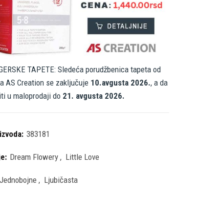
ERSKE TAPETE: Sledeća porudžbenica tapeta od
a AS Creation se zaključuje
10.avgusta 2026.
, a da
iti u maloprodaji do
21. avgusta 2026.
oizvoda:
383181
je:
Dream Flowery
,
Little Love
Jednobojne
,
Ljubičasta