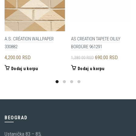
A.S. CRÉATION WALLPAPER
AS CREATION TAPETE OILILY
330882
BORDÜRE 961291
Originalna
Trenutna
4,200.00
RSD
690.00
RSD
1,380.00
RSD
cena
cena
Dodaj u korpu
Dodaj u korpu
je
je:
bila:
690.00 R
1,380.00 RSD.
BEOGRAD
Ustanička 83 – 85;