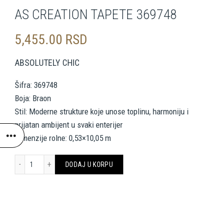
AS CREATION TAPETE 369748
5,455.00
RSD
ABSOLUTELY CHIC
Šifra: 369748
Boja: Braon
Stil: Moderne strukture koje unose toplinu, harmoniju i
prijatan ambijent u svaki enterijer
Dimenzije rolne: 0,53×10,05 m
AS CREATION TAPETE 369748 količina
DODAJ U KORPU