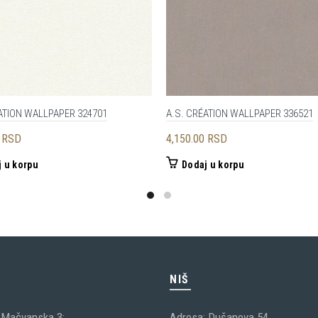
ATION WALLPAPER 324701
A.S. CRÉATION WALLPAPER 336521
0
RSD
4,150.00
RSD
 u korpu
Dodaj u korpu
C
NIŠ
 Mačvanska 3;
Adresa: Dušanova 54