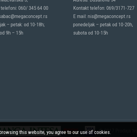
telefoni: 060/ 345 64 00
Kontakt telefon: 069/3171-727
 sabac@megaconcept.rs
E mail: nis@megaconcept.rs
ak – petak: od 10-18h;
ponedeljak – petak od 10-20h,
 od 9h – 15h
subota od 10-15h
© 2017 Prodaja tep
rowsing this website, you agree to our use of cookies.