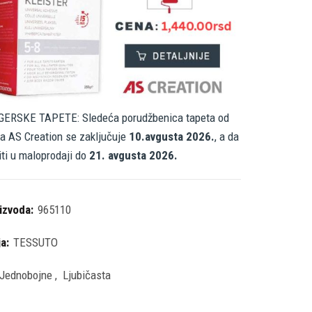
ERSKE TAPETE: Sledeća porudžbenica tapeta od
a AS Creation se zaključuje
10.avgusta 2026.
, a da
iti u maloprodaji do
21. avgusta 2026.
oizvoda:
965110
ja:
TESSUTO
Jednobojne
,
Ljubičasta