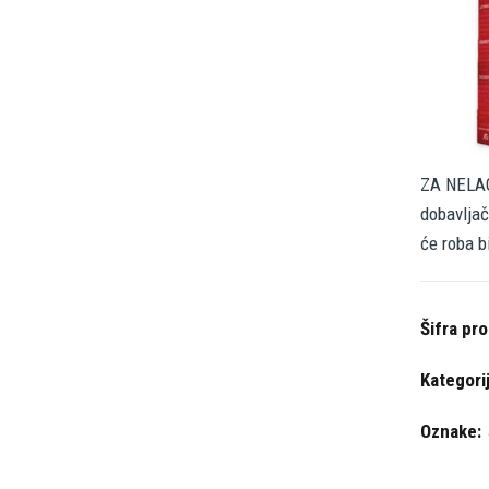
ZA NELAG
dobavljač
će roba b
Šifra pr
Kategori
Oznake: