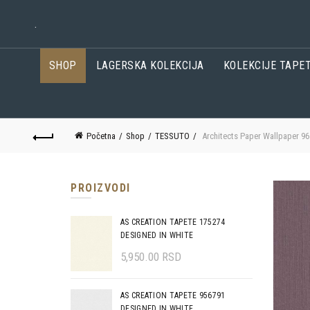
.
SHOP
LAGERSKA KOLEKCIJA
KOLEKCIJE TAPE
Početna
Shop
TESSUTO
Architects Paper Wallpaper 9
PROIZVODI
AS CREATION TAPETE 175274
DESIGNED IN WHITE
5,950.00
RSD
AS CREATION TAPETE 956791
DESIGNED IN WHITE