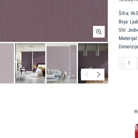
Šifra: 96
Boja: Lju
Stil: Jed
Materijal:
Dimenzije
Arc