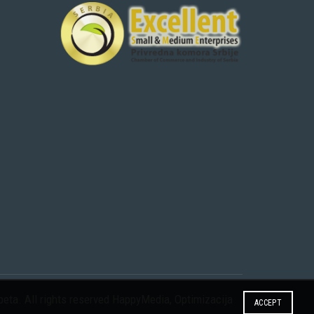
eta. All rights reserved
HappyMedia
,
Optimizacija
ACCEPT