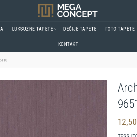
TA
LUKSUZNE TAPETE
DEČIJE TAPETE
FOTO TAPETE
KONTAKT
65110
Arch
965
12,5
TESSUT