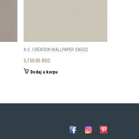
A.S. CRÉATION WALLPAPER 336552
A.S. CRÉATI
5,150.00
RSD
4,415.00
RS
Dodaj u korpu
Dodaj u 