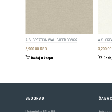
A.S. CRÉATION WALLPAPER 336097
A.S. CRÉ
3,900.00
RSD
3,200.0
Dodaj u korpu
Dodaj
BEOGRAD
ŠABA
Ustanička 83 – 85;
Adresa: