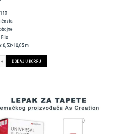
5110
bičasta
nobojne
 Flis
: 0,53×10,05 m
hitects Paper Wallpaper 965110 količina
DODAJ U KORPU