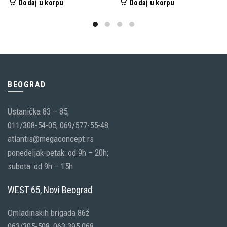
Dodaj u korpu
Dodaj u korpu
BEOGRAD
Ustanička 83 – 85;
011/308-54-05, 069/577-55-48
atlantis@megaconcept.rs
ponedeljak-petak: od 9h – 20h;
subota: od 9h – 15h
WEST 65, Novi Beograd
Omladinskih brigada 86ž
063/305-508, 063 395 068