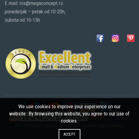
E mail: nis@megaconcept.rs
ponedeljak – petak od 10-20h,
subota od 10-15h
We use cookies to improve your experience on our
website. By browsing this website, you agree to our use of
©
cookies.
2017 Prodaja tepeta. All rights reserved
HappyMedia
,
Optimizacija
ACCEPT