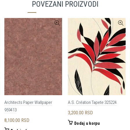
POVEZANI PROIZVODI
Architects Paper Wallpaper
A.S. Création Tapete 325224
959413
3,200.00
RSD
8,100.00
RSD
Dodaj u korpu