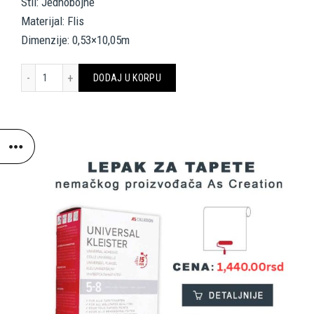
Stil: Jednobojne
Materijal: Flis
Dimenzije: 0,53×10,05m
A.S. Création Wallpaper «Uni, Red» 376553 količina
DODAJ U KORPU