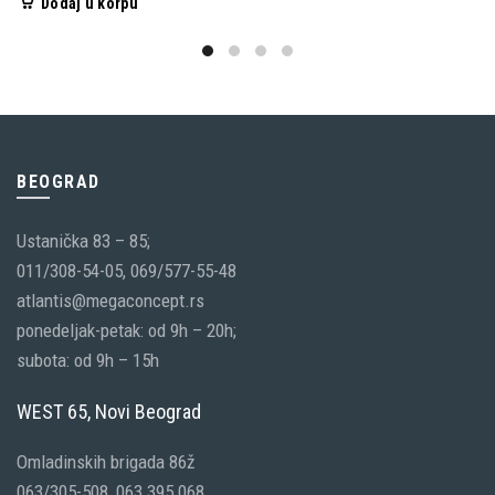
Dodaj u korpu
BEOGRAD
Ustanička 83 – 85;
011/308-54-05, 069/577-55-48
atlantis@megaconcept.rs
ponedeljak-petak: od 9h – 20h;
subota: od 9h – 15h
WEST 65, Novi Beograd
Omladinskih brigada 86ž
063/305-508, 063 395 068