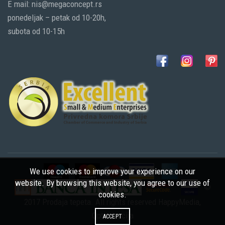
E mail: nis@megaconcept.rs
ponedeljak – petak od 10-20h,
subota od 10-15h
We use cookies to improve your experience on our
website. By browsing this website, you agree to our use of
©
cookies.
2017 Prodaja tepeta. All rights reserved
HappyMedia
,
Optimizacija
ACCEPT