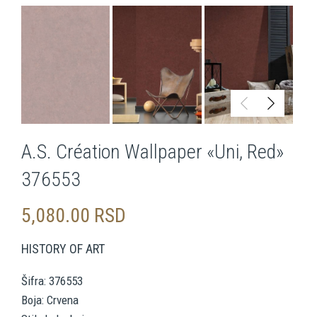
A.S. Création Wallpaper «Uni, Red»
376553
5,080.00
RSD
HISTORY OF ART
Šifra: 376553
Boja: Crvena