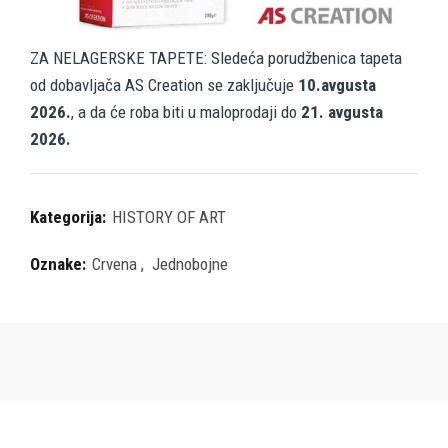
ZA NELAGERSKE TAPETE: Sledeća porudžbenica tapeta
od dobavljača AS Creation se zaključuje
10.avgusta
2026.
, a da će roba biti u maloprodaji do
21. avgusta
2026.
Kategorija:
HISTORY OF ART
Oznake:
Crvena
,
Jednobojne