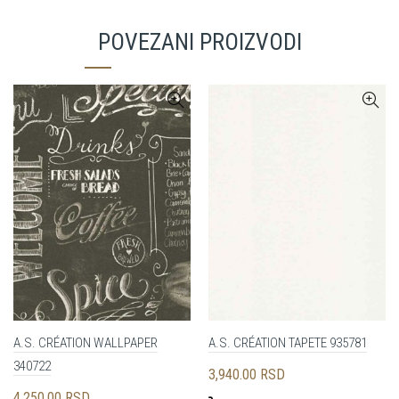
POVEZANI PROIZVODI
A.S. CRÉATION WALLPAPER
A.S. CRÉATION TAPETE 935781
340722
3,940.00
RSD
4,250.00
RSD