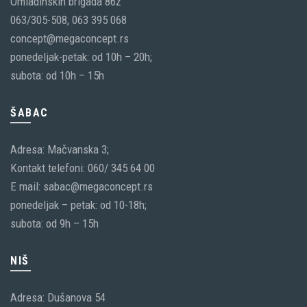
Omladinskih brigada 86ž
063/305-508, 063 395 068
concept@megaconcept.rs
ponedeljak-petak: od 10h – 20h;
subota: od 10h – 15h
ŠABAC
Adresa: Mačvanska 3;
Kontakt telefoni: 060/ 345 64 00
E mail: sabac@megaconcept.rs
ponedeljak – petak: od 10-18h;
subota: od 9h – 15h
NIŠ
Adresa: Dušanova 54