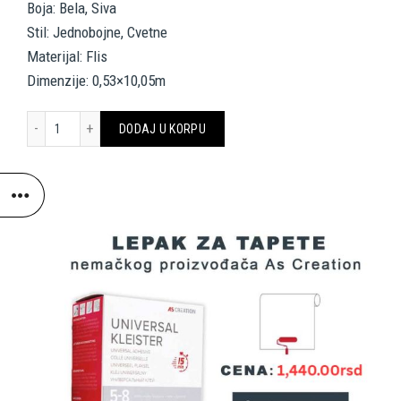
Boja: Bela, Siva
Stil: Jednobojne, Cvetne
Materijal: Flis
Dimenzije: 0,53×10,05m
A.S. Création Wallpaper «Uni, Grey, White» 374417 količina
DODAJ U KORPU