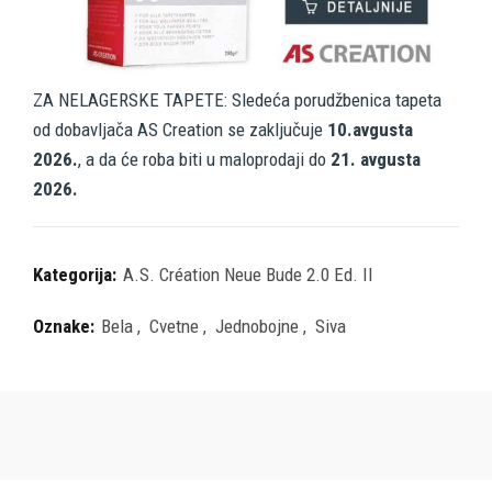
ZA NELAGERSKE TAPETE: Sledeća porudžbenica tapeta
od dobavljača AS Creation se zaključuje
10.avgusta
2026.
, a da će roba biti u maloprodaji do
21. avgusta
2026.
Kategorija:
A.S. Création Neue Bude 2.0 Ed. II
Oznake:
Bela
,
Cvetne
,
Jednobojne
,
Siva