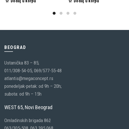
Dodaj u korpu
Dodaj u korpu
BEOGRAD
Ustanička 83 – 85;
011/308-54-05, 069/577-55-48
atlantis@megaconcept.rs
ponedeljak-petak: od 9h – 20h;
subota: od 9h – 15h
WEST 65, Novi Beograd
Omladinskih brigada 86ž
063/305-508, 063 395 068