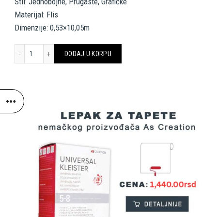
Stil: Jednobojne, Prugaste, Grafičke
Materijal: Flis
Dimenzije: 0,53×10,05m
A.S. Création Wallpaper «Uni, Grey, Paintable» 364744 količina
DODAJ U KORPU