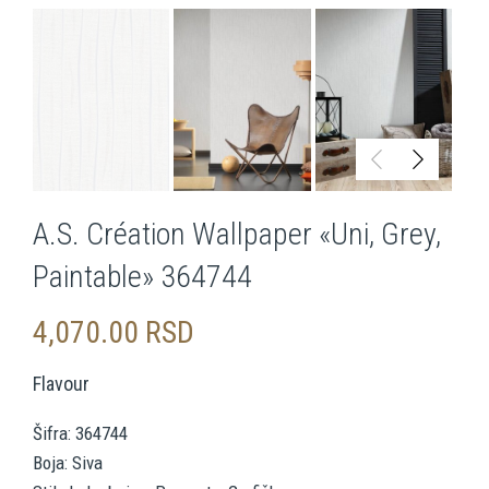
A.S. Création Wallpaper «Uni, Grey,
Paintable» 364744
4,070.00
RSD
Flavour
Šifra: 364744
Boja: Siva