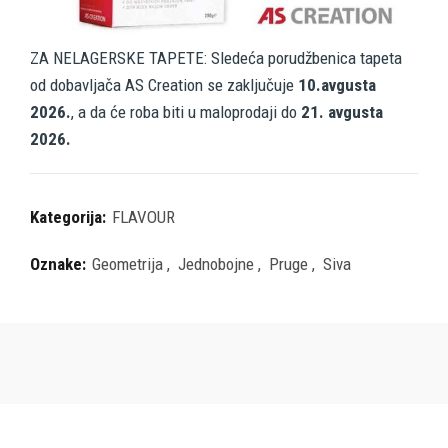
ZA NELAGERSKE TAPETE: Sledeća porudžbenica tapeta
od dobavljača AS Creation se zaključuje
10.avgusta
2026.
, a da će roba biti u maloprodaji do
21. avgusta
2026.
Kategorija:
FLAVOUR
Oznake:
Geometrija
,
Jednobojne
,
Pruge
,
Siva