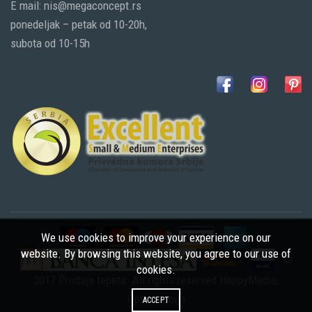
E mail: nis@megaconcept.rs
ponedeljak – petak od 10-20h,
subota od 10-15h
We use cookies to improve your experience on our
website. By browsing this website, you agree to our use of
©
cookies.
2017 Prodaja tepeta. All rights reserved
HappyMedia
,
Optimizacija
ACCEPT