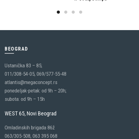
BEOGRAD
Ustanička 83 – 85;
011/308-54-05, 069/577-55-48
atlantis@megaconcept.rs
ponedeljak-petak: od 9h – 20h;
subota: od 9h – 15h
WEST 65, Novi Beograd
Omladinskih brigada 86ž
063/305-508, 063 395 068