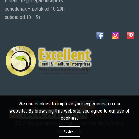
E mail: nis@megaconcept.rs
ponedeljak – petak od 10-20h,
subota od 10-15h
We use cookies to improve your experience on our
website. By browsing this website, you agree to our use of
©
cookies.
2017 Prodaja tepeta. All rights reserved
HappyMedia
,
Optimizacija
ACCEPT