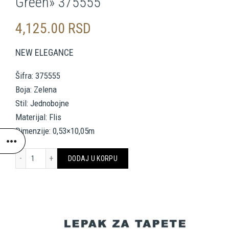
Green» 375555
4,125.00
RSD
NEW ELEGANCE
Šifra: 375555
Boja: Zelena
Stil: Jednobojne
Materijal: Flis
Dimenzije: 0,53×10,05m
A.S. Création Wallpaper «Uni, Green» 375555 količina
DODAJ U KORPU