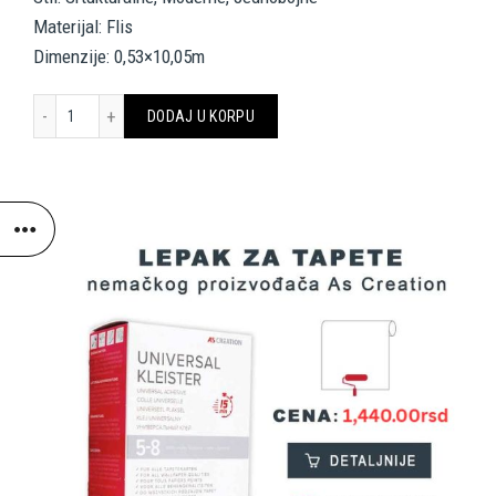
Materijal: Flis
Dimenzije: 0,53×10,05m
A.S. Création Wallpaper «Uni, Cream, Grey, Metallic» 380441 količin
DODAJ U KORPU