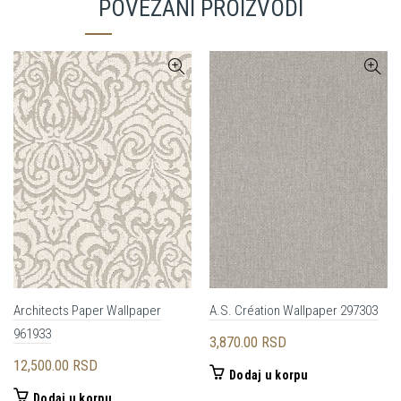
POVEZANI PROIZVODI
Architects Paper Wallpaper
A.S. Création Wallpaper 297303
961933
3,870.00
RSD
12,500.00
RSD
Dodaj u korpu
Dodaj u korpu