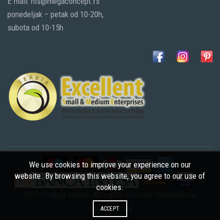
E mail: nis@megaconcept.rs
ponedeljak – petak od 10-20h,
subota od 10-15h
We use cookies to improve your experience on our
website. By browsing this website, you agree to our use of
©
cookies.
2017 Prodaja tepeta. All rights reserved
HappyMedia
,
Optimizacija
ACCEPT