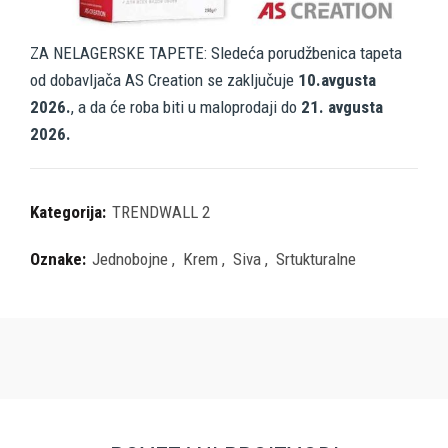
ZA NELAGERSKE TAPETE: Sledeća porudžbenica tapeta
od dobavljača AS Creation se zaključuje
10.avgusta
2026.
, a da će roba biti u maloprodaji do
21. avgusta
2026.
Kategorija:
TRENDWALL 2
Oznake:
Jednobojne
,
Krem
,
Siva
,
Srtukturalne