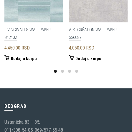
LIVINGWALLS WALLPAPER
A.S. CRÉATION WALLPAPER
342402
336087
4,450.00
RSD
4,050.00
RSD
Dodaj u korpu
Dodaj u korpu
BEOGRAD
Ustanička 83 – 85;
011/308-54-05, 069/577-55-48