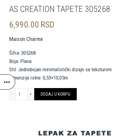
AS CREATION TAPETE 305268
6,990.00
RSD
Maison Charme
Šifra: 305268
Boja: Plava
Stil: Jednobojan minimalistički dizajn sa teksturom
Dimenzije rolne: 0,53×10,05m
AS CREATION TAPETE 305268 količina
DODAJ U KORPU