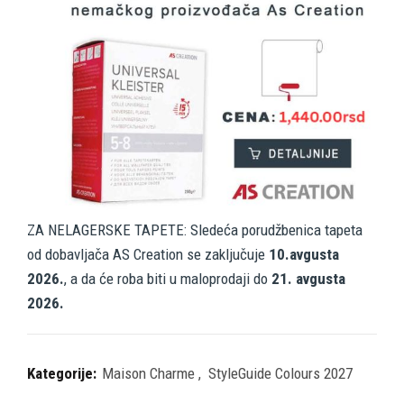
ZA NELAGERSKE TAPETE: Sledeća porudžbenica tapeta
od dobavljača AS Creation se zaključuje
10.avgusta
2026.
, a da će roba biti u maloprodaji do
21. avgusta
2026.
Kategorije:
Maison Charme
,
StyleGuide Colours 2027