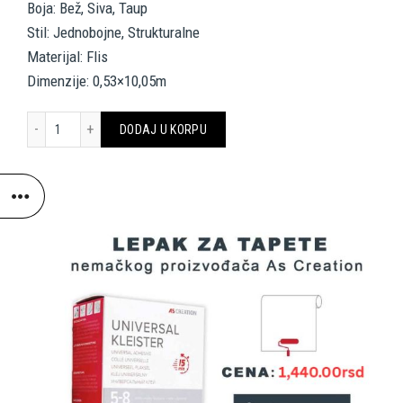
Boja: Bež, Siva, Taup
Stil: Jednobojne, Strukturalne
Materijal: Flis
Dimenzije: 0,53×10,05m
A.S. CRÉATION WALLPAPER «UNI, BEIGE, GREY, TAUPE» 388231 koli
DODAJ U KORPU