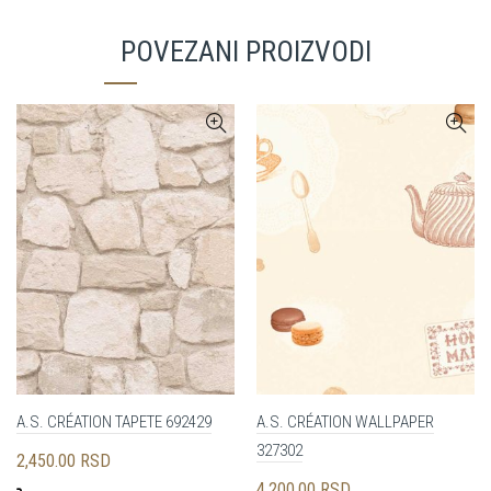
POVEZANI PROIZVODI
A.S. CRÉATION TAPETE 692429
A.S. CRÉATION WALLPAPER
327302
2,450.00
RSD
4,200.00
RSD