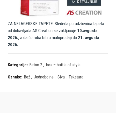
ZA NELAGERSKE TAPETE: Sledeća porudžbenica tapeta
od dobavljača AS Creation se zaključuje
10.avgusta
2026.
, a da će roba biti u maloprodaji do
21. avgusta
2026.
Kategorije:
Beton 2
,
bos – battle of style
Oznake:
Bež
,
Jednobojne
,
Siva
,
Tekstura