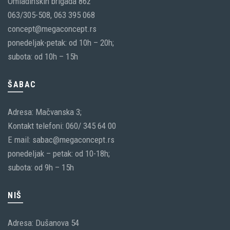
Omladinskih brigada 86ž
063/305-508, 063 395 068
concept@megaconcept.rs
ponedeljak-petak: od 10h – 20h;
subota: od 10h – 15h
ŠABAC
Adresa: Mačvanska 3;
Kontakt telefoni: 060/ 345 64 00
E mail: sabac@megaconcept.rs
ponedeljak – petak: od 10-18h;
subota: od 9h – 15h
NIŠ
Adresa: Dušanova 54