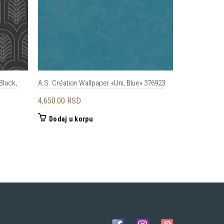
Black,
A.S. Création Wallpaper «Uni, Blue» 376923
A.S. Création
4,650.00
RSD
5,440.00
RS
Dodaj u korpu
Dodaj u 