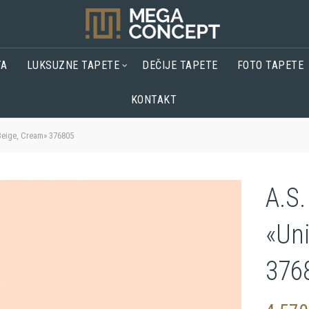
TA
LUKSUZNE TAPETE
DEČIJE TAPETE
FOTO TAPETE
KONTAKT
Beige, Cream» 376805
A.S.
«Uni
376