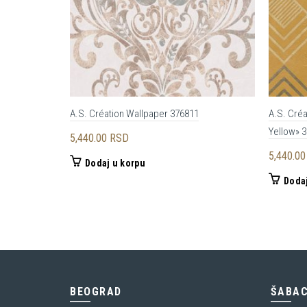
A.S. Création Wallpaper 376811
A.S. Créa
Yellow» 
5,440.00
RSD
5,440.0
Dodaj u korpu
Dodaj
BEOGRAD
ŠABA