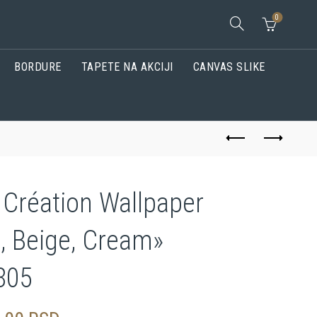
0
BORDURE
TAPETE NA AKCIJI
CANVAS SLIKE
 Création Wallpaper
, Beige, Cream»
805