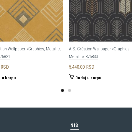
tion Wallpaper «Graphics, Metallic,
A.S. Création Wallpaper «Graphics, 
376821
Metallic» 376833
0
RSD
5,440.00
RSD
 u korpu
Dodaj u korpu
C
NIŠ