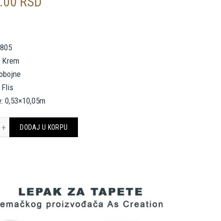
0.00
RSD
e
6805
, Krem
nobojne
 Flis
e: 0,53×10,05m
 Création Wallpaper «Uni, Beige, Cream» 376805 količina
DODAJ U KORPU