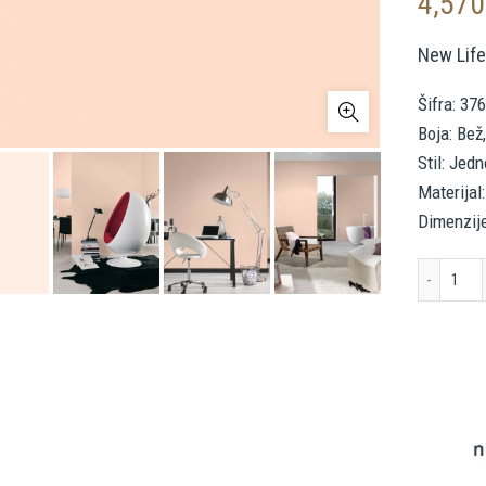
4,57
New Lif
Šifra: 37
Boja: Bež
Stil: Jed
Materijal:
Dimenzij
A.S.