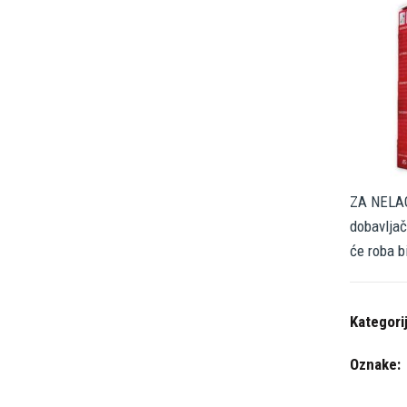
ZA NELAG
dobavljač
će roba b
Kategori
Oznake: