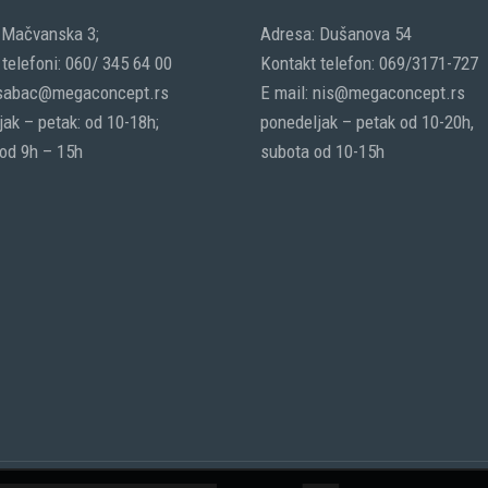
 Mačvanska 3;
Adresa: Dušanova 54
telefoni: 060/ 345 64 00
Kontakt telefon: 069/3171-727
 sabac@megaconcept.rs
E mail: nis@megaconcept.rs
ak – petak: od 10-18h;
ponedeljak – petak od 10-20h,
 od 9h – 15h
subota od 10-15h