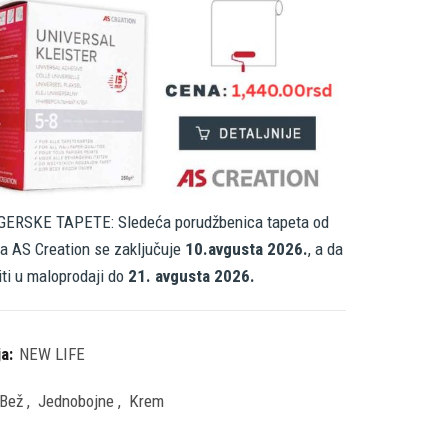
ERSKE TAPETE: Sledeća porudžbenica tapeta od
a AS Creation se zaključuje
10.avgusta 2026.
, a da
iti u maloprodaji do
21. avgusta 2026.
ja:
NEW LIFE
Bež
,
Jednobojne
,
Krem