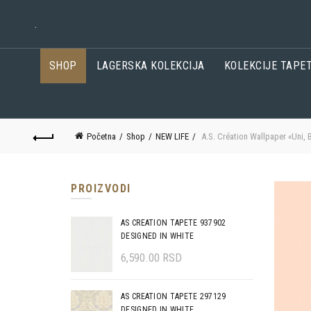
.
SHOP
LAGERSKA KOLEKCIJA
KOLEKCIJE TAPE
Početna
Shop
NEW LIFE
A.S. Création Wallpaper «Uni, 
PROIZVODI
AS CREATION TAPETE 937902
DESIGNED IN WHITE
6,590.00
RSD
AS CREATION TAPETE 297129
DESIGNED IN WHITE