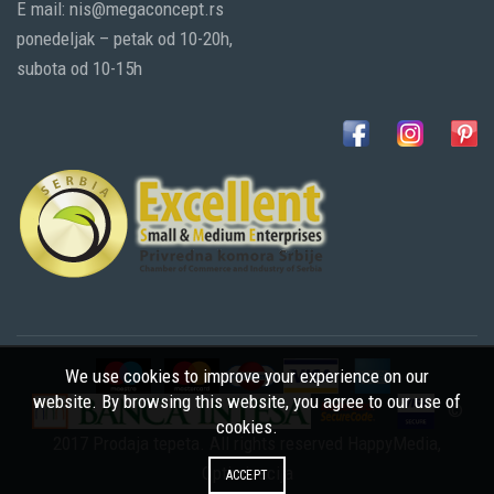
E mail: nis@megaconcept.rs
ponedeljak – petak od 10-20h,
subota od 10-15h
We use cookies to improve your experience on our
website. By browsing this website, you agree to our use of
©
cookies.
2017 Prodaja tepeta. All rights reserved
HappyMedia
,
Optimizacija
ACCEPT