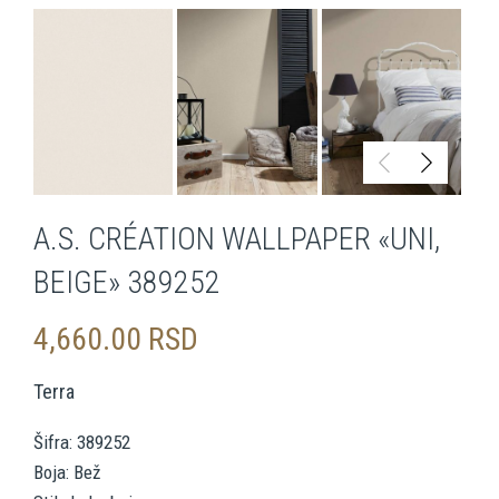
A.S. CRÉATION WALLPAPER «UNI,
BEIGE» 389252
4,660.00
RSD
Terra
Šifra: 389252
Boja: Bež