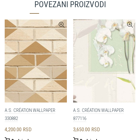
POVEZANI PROIZVODI
A.S. CRÉATION WALLPAPER
A.S. CRÉATION WALLPAPER
330882
877116
4,200.00
RSD
3,650.00
RSD