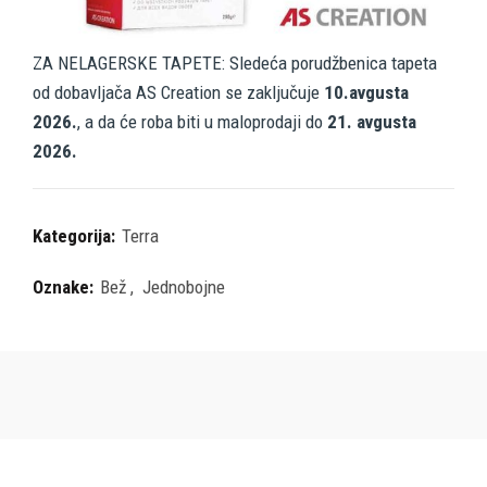
ZA NELAGERSKE TAPETE: Sledeća porudžbenica tapeta
od dobavljača AS Creation se zaključuje
10.avgusta
2026.
, a da će roba biti u maloprodaji do
21. avgusta
2026.
Kategorija:
Terra
Oznake:
Bež
,
Jednobojne