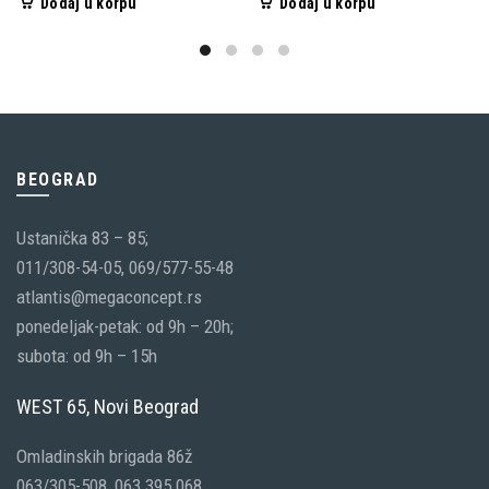
Dodaj u korpu
Dodaj u korpu
BEOGRAD
Ustanička 83 – 85;
011/308-54-05, 069/577-55-48
atlantis@megaconcept.rs
ponedeljak-petak: od 9h – 20h;
subota: od 9h – 15h
WEST 65, Novi Beograd
Omladinskih brigada 86ž
063/305-508, 063 395 068