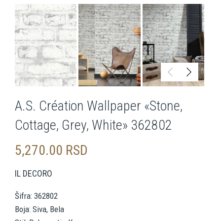
A.S. Création Wallpaper «Stone,
Cottage, Grey, White» 362802
5,270.00
RSD
IL DECORO
Šifra: 362802
Boja: Siva, Bela