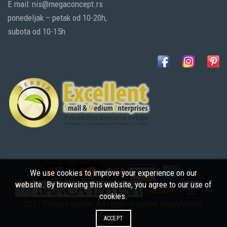
E mail: nis@megaconcept.rs
ponedeljak – petak od 10-20h,
subota od 10-15h
We use cookies to improve your experience on our
website. By browsing this website, you agree to our use of
©
cookies.
2017 Prodaja tepeta. All rights reserved
HappyMedia
,
Optimizacija
ACCEPT