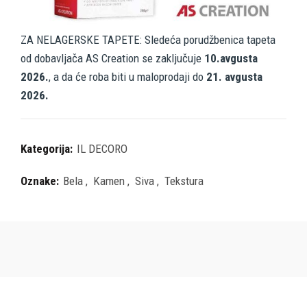
ZA NELAGERSKE TAPETE: Sledeća porudžbenica tapeta
od dobavljača AS Creation se zaključuje
10.avgusta
2026.
, a da će roba biti u maloprodaji do
21. avgusta
2026.
Kategorija:
IL DECORO
Oznake:
Bela
,
Kamen
,
Siva
,
Tekstura