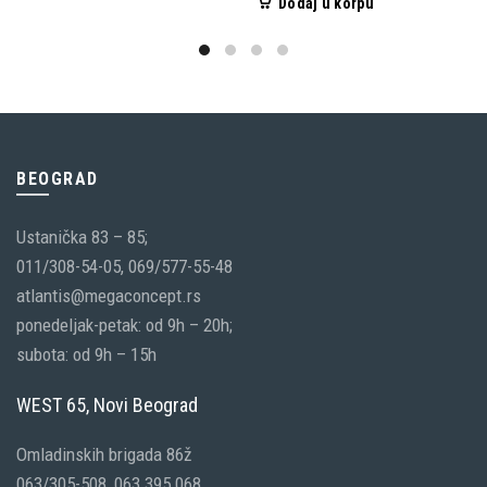
Dodaj u korpu
BEOGRAD
Ustanička 83 – 85;
011/308-54-05, 069/577-55-48
atlantis@megaconcept.rs
ponedeljak-petak: od 9h – 20h;
subota: od 9h – 15h
WEST 65, Novi Beograd
Omladinskih brigada 86ž
063/305-508, 063 395 068