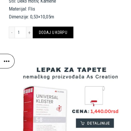
Stil: Deko motiv, Kamene
Materijal: Flis
Dimenzije: 0,53×10,05m
A.S. Création Wallpaper «Stone, Cottage, Grey, White» 362802 količ
DODAJ U KORPU