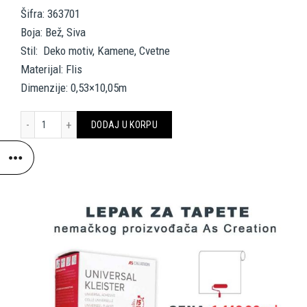
Šifra: 363701
Boja: Bež, Siva
Stil: Deko motiv, Kamene, Cvetne
Materijal: Flis
Dimenzije: 0,53×10,05m
A.S. Création Wallpaper «Stone, Beige, Grey, Taupe» 363701 količin
DODAJ U KORPU