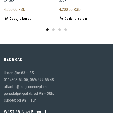
330883
327311
4,200.00
RSD
4,200.00
RSD
Dodaj u korpu
Dodaj u korpu
BEOGRAD
Ustanička 83 – 85;
011/308-54-05, 069/577-55-48
atlantis@megaconcept.rs
ponedeljak-petak: od 9h – 20h;
subota: od 9h – 15h
WEST 65, Novi Beograd