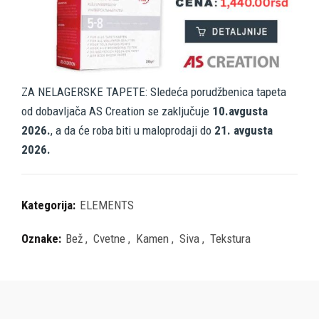
ZA NELAGERSKE TAPETE: Sledeća porudžbenica tapeta
od dobavljača AS Creation se zaključuje
10.avgusta
2026.
, a da će roba biti u maloprodaji do
21. avgusta
2026.
Kategorija:
ELEMENTS
Oznake:
Bež
,
Cvetne
,
Kamen
,
Siva
,
Tekstura