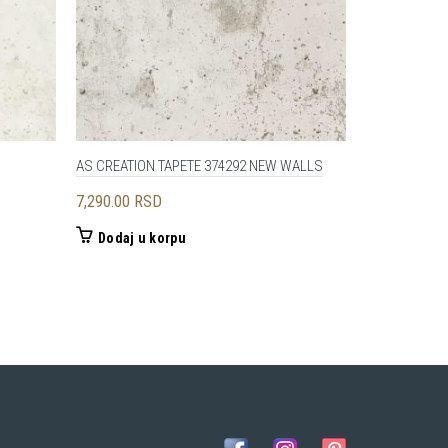
AS CREATION TAPETE 374292 NEW WALLS
AS CREATION
7,290.00
RSD
7,290.00
RS
Dodaj u korpu
Dodaj u 