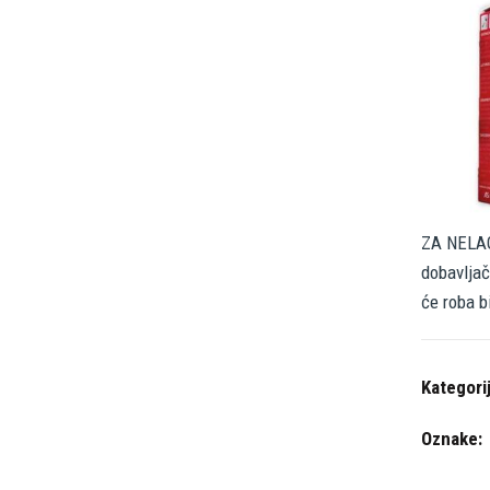
ZA NELAG
dobavljač
će roba b
Kategori
Oznake: