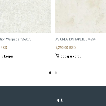
ation Wallpaper 362073
AS CREATION TAPETE 374294
0
RSD
7,290.00
RSD
 u korpu
Dodaj u korpu
C
NIŠ