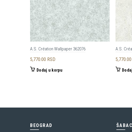
A.S. Création Wallpaper 362076
A.S. Cré
5,770.00
RSD
5,770.0
Dodaj u korpu
Dodaj
BEOGRAD
ŠABA