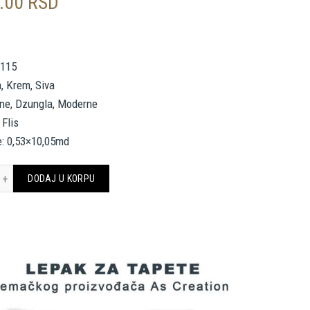
0.00
RSD
2
4115
a, Krem, Siva
tne, Dzungla, Moderne
 Flis
e: 0,53×10,05md
 Création Wallpaper «Jungle, Cream, Grey, White» 374115 količina
DODAJ U KORPU