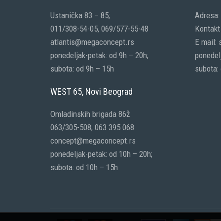
Ustanička 83 – 85;
Adresa:
011/308-54-05, 069/577-55-48
Kontakt 
atlantis@megaconcept.rs
E mail:
ponedeljak-petak: od 9h – 20h;
ponedelj
subota: od 9h – 15h
subota:
WEST 65, Novi Beograd
Omladinskih brigada 86ž
063/305-508, 063 395 068
concept@megaconcept.rs
ponedeljak-petak: od 10h – 20h;
subota: od 10h – 15h