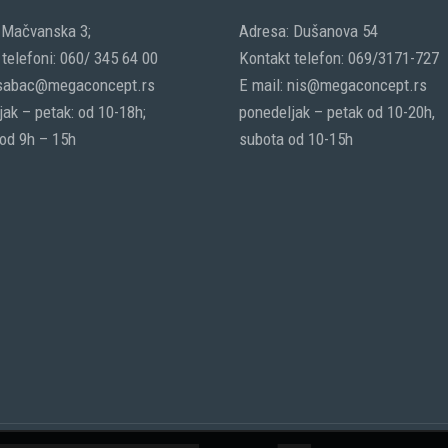
 Mačvanska 3;
Adresa: Dušanova 54
telefoni: 060/ 345 64 00
Kontakt telefon: 069/3171-727
 sabac@megaconcept.rs
E mail: nis@megaconcept.rs
ak – petak: od 10-18h;
ponedeljak – petak od 10-20h,
 od 9h – 15h
subota od 10-15h