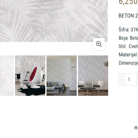
6,25
BETON 
Šifra: 37
Boja: Bel
Stil: Cve
Materijal:
Dimenzij
A.S.