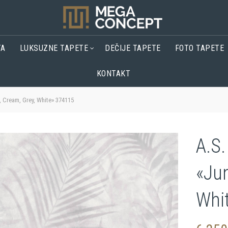
TA
LUKSUZNE TAPETE
DEČIJE TAPETE
FOTO TAPETE
KONTAKT
, Cream, Grey, White» 374115
A.S.
«Jun
Whi