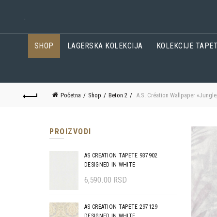
.
SHOP
LAGERSKA KOLEKCIJA
KOLEKCIJE TAPE
Početna
Shop
Beton 2
A.S. Création Wallpaper «Jungle
PROIZVODI
AS CREATION TAPETE 937902
DESIGNED IN WHITE
6,590.00
RSD
AS CREATION TAPETE 297129
DESIGNED IN WHITE