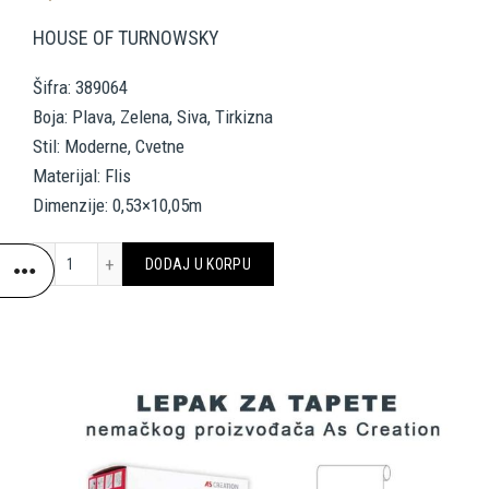
HOUSE OF TURNOWSKY
Šifra: 389064
Boja: Plava, Zelena, Siva, Tirkizna
Stil: Moderne, Cvetne
Materijal: Flis
Dimenzije: 0,53×10,05m
A.S. CRÉATION WALLPAPER «FLORAL, BLUE, GREEN, GREY, TURQUOIS
DODAJ U KORPU