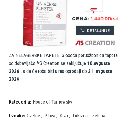
ZA NELAGERSKE TAPETE: Sledeća porudžbenica tapeta
od dobavljača AS Creation se zaključuje
10.avgusta
2026.
, a da će roba biti u maloprodaji do
21. avgusta
2026.
Kategorija:
House of Turnowsky
Oznake:
Cvetne
,
Plava
,
Siva
,
Tirkizna
,
Zelena