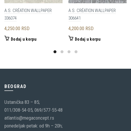
A.S. CRÉATION WALLPAPER
A.S. CRÉATION WALLPAPER
336074
306641
4,250.00
RSD
4,200.00
RSD
Dodaj u korpu
Dodaj u korpu
BEOGRAD
Ustanička 83 – 85;
011/308-54-05, 069/577-55-48
atlantis@megaconcept.rs
ponedeljak-petak: od 9h – 20h;