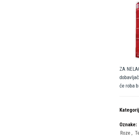
ZA NELAG
dobavljač
će roba b
Kategori
Oznake:
Roze
,
T