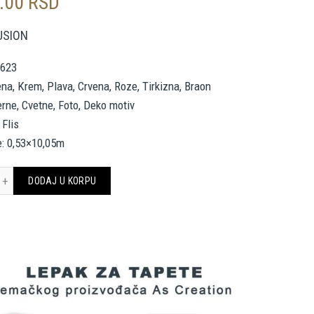
5.00
RSD
USION
4623
ena, Krem, Plava, Crvena, Roze, Tirkizna, Braon
erne, Cvetne, Foto, Deko motiv
 Flis
e: 0,53×10,05m
 Création Wallpaper «Floral, Blue, Brown, Cream, Green» 374623 količina
DODAJ U KORPU