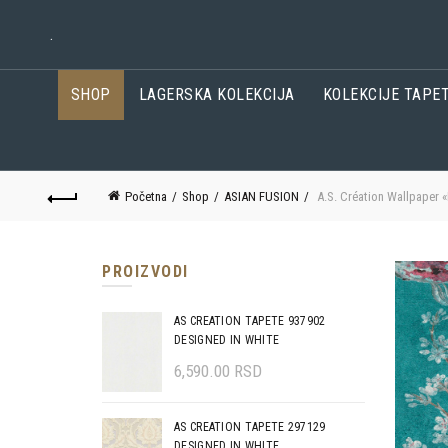
.
SHOP
LAGERSKA KOLEKCIJA
KOLEKCIJE TAPE
Početna
Shop
ASIAN FUSION
A.S. Création Wallpaper «
PROIZVODI
AS CREATION TAPETE 937902
DESIGNED IN WHITE
6,590.00
RSD
AS CREATION TAPETE 297129
DESIGNED IN WHITE