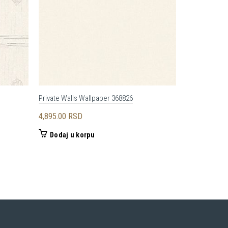
Private Walls Wallpaper 368826
A.S. Création
4,895.00
RSD
4,370.00
RS
Dodaj u korpu
Dodaj u 