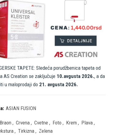
ERSKE TAPETE: Sledeća porudžbenica tapeta od
a AS Creation se zaključuje
10.avgusta 2026.
, a da
iti u maloprodaji do
21. avgusta 2026.
ja:
ASIAN FUSION
Braon
,
Crvena
,
Cvetne
,
Foto
,
Krem
,
Plava
,
ekstura
,
Tirkizna
,
Zelena