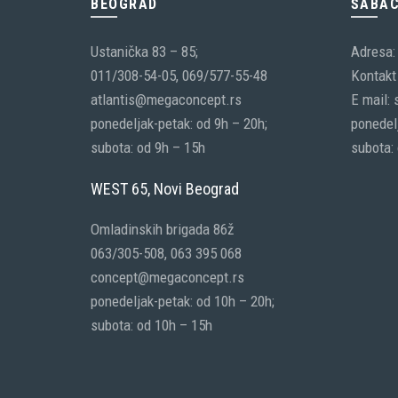
BEOGRAD
ŠABA
Ustanička 83 – 85;
Adresa:
011/308-54-05, 069/577-55-48
Kontakt 
atlantis@megaconcept.rs
E mail:
ponedeljak-petak: od 9h – 20h;
ponedelj
subota: od 9h – 15h
subota:
WEST 65, Novi Beograd
Omladinskih brigada 86ž
063/305-508, 063 395 068
concept@megaconcept.rs
ponedeljak-petak: od 10h – 20h;
subota: od 10h – 15h