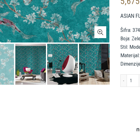
5,67
ASIAN F
Šifra: 37
Boja: Zel
Stil: Mod
Materijal:
Dimenzij
A.S.