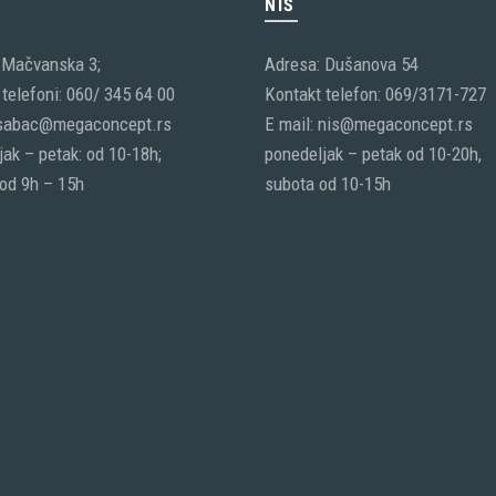
C
NIŠ
 Mačvanska 3;
Adresa: Dušanova 54
telefoni: 060/ 345 64 00
Kontakt telefon: 069/3171-727
 sabac@megaconcept.rs
E mail: nis@megaconcept.rs
ak – petak: od 10-18h;
ponedeljak – petak od 10-20h,
 od 9h – 15h
subota od 10-15h