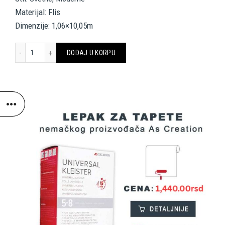
Materijal: Flis
Dimenzije: 1,06×10,05m
A.S. Création Wallpaper «Floral, Beige, Cream, Metallic» 376321 koli
DODAJ U KORPU