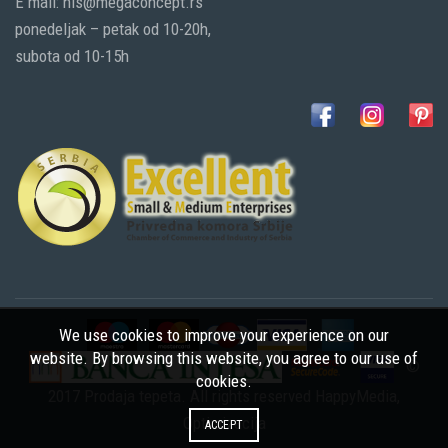
E mail: nis@megaconcept.rs
ponedeljak – petak od 10-20h,
subota od 10-15h
We use cookies to improve your experience on our
website. By browsing this website, you agree to our use of
©
cookies.
2017 Prodaja tepeta. All rights reserved
HappyMedia
,
Optimizacija
ACCEPT