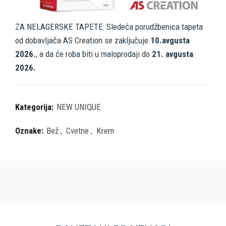
ZA NELAGERSKE TAPETE: Sledeća porudžbenica tapeta
od dobavljača AS Creation se zaključuje
10.avgusta
2026.
, a da će roba biti u maloprodaji do
21. avgusta
2026.
Kategorija:
NEW UNIQUE
Oznake:
Bež
,
Cvetne
,
Krem