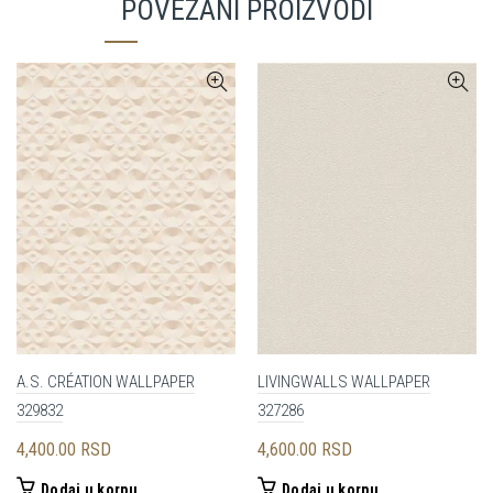
POVEZANI PROIZVODI
A.S. CRÉATION WALLPAPER
LIVINGWALLS WALLPAPER
329832
327286
4,400.00
RSD
4,600.00
RSD
Dodaj u korpu
Dodaj u korpu