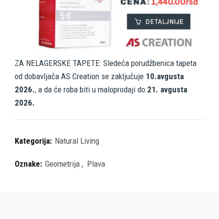
ZA NELAGERSKE TAPETE: Sledeća porudžbenica tapeta
od dobavljača AS Creation se zaključuje
10.avgusta
2026.
, a da će roba biti u maloprodaji do
21. avgusta
2026.
Kategorija:
Natural Living
Oznake:
Geometrija
,
Plava