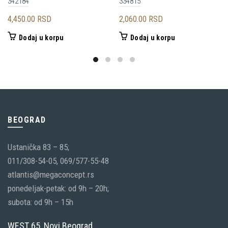
342184
334815
4,450.00
RSD
2,060.00
RSD
Dodaj u korpu
Dodaj u korpu
BEOGRAD
Ustanička 83 – 85;
011/308-54-05, 069/577-55-48
atlantis@megaconcept.rs
ponedeljak-petak: od 9h – 20h;
subota: od 9h – 15h
WEST 65, Novi Beograd