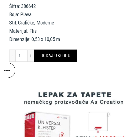
Šifra: 386642
Boja: Plava
Stil: Grafičke, Moderne
Materijal: Flis
Dimenzije: 0,53 x 10,05 m
A.S. CRÉATION WALLPAPER «COTTAGE, BLUE» 386642 količina
DODAJ U KORPU