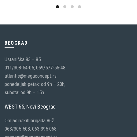
BEOGRAD
Ustanička 83 – 85;
011/308-54-05, 069/577-55-48
atlantis@megaconcept.rs
ponedeljak-petak: od 9h – 20h;
subota: od 9h – 15h
WEST 65, Novi Beograd
Omladinskih brigada 86ž
063/305-508, 063 395 068
concept@megaconcept.rs