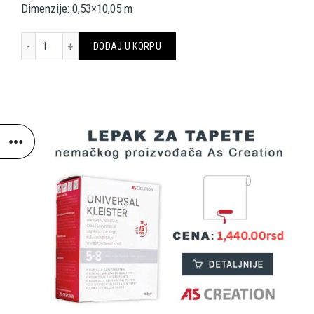
Dimenzije: 0,53×10,05 m
A.S. Création Wallpaper 361688 količina
DODAJ U KORPU