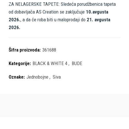
ZA NELAGERSKE TAPETE: Sledeća porudžbenica tapeta
od dobavljača AS Creation se zaključuje
10.avgusta
2026.
, a da će roba biti u maloprodaji do
21. avgusta
2026.
Šifra proizvoda:
361688
Kategorije:
BLACK & WHITE 4
,
BUDE
Oznake:
Jednobojne
,
Siva