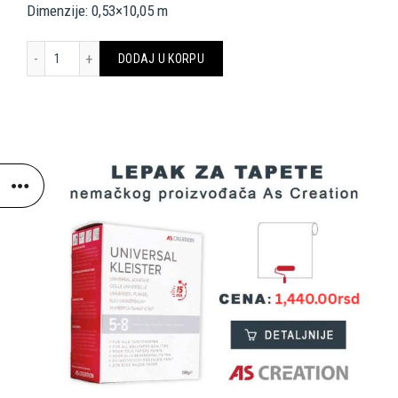
Dimenzije: 0,53×10,05 m
A.S. Création Wallpaper 361661 količina
DODAJ U KORPU