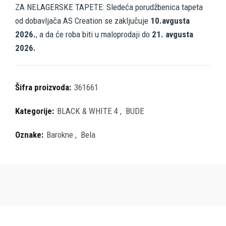
ZA NELAGERSKE TAPETE: Sledeća porudžbenica tapeta
od dobavljača AS Creation se zaključuje
10.avgusta
2026.
, a da će roba biti u maloprodaji do
21. avgusta
2026.
Šifra proizvoda:
361661
Kategorije:
BLACK & WHITE 4
,
BUDE
Oznake:
Barokne
,
Bela