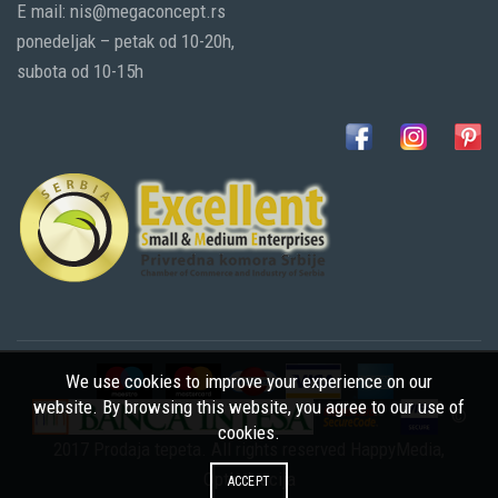
E mail: nis@megaconcept.rs
ponedeljak – petak od 10-20h,
subota od 10-15h
We use cookies to improve your experience on our
website. By browsing this website, you agree to our use of
©
cookies.
2017 Prodaja tepeta. All rights reserved
HappyMedia
,
Optimizacija
ACCEPT