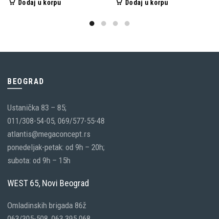
Dodaj u korpu
Dodaj u korpu
BEOGRAD
Ustanička 83 – 85;
011/308-54-05, 069/577-55-48
atlantis@megaconcept.rs
ponedeljak-petak: od 9h – 20h;
subota: od 9h – 15h
WEST 65, Novi Beograd
Omladinskih brigada 86ž
063/305-508, 063 395 068