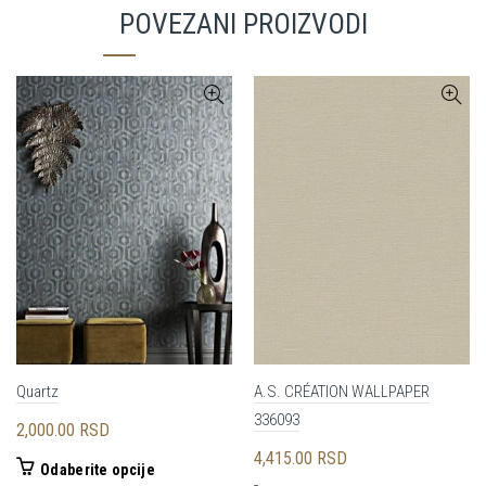
POVEZANI PROIZVODI
Quartz
A.S. CRÉATION WALLPAPER
336093
2,000.00
RSD
4,415.00
RSD
Ovaj
Odaberite opcije