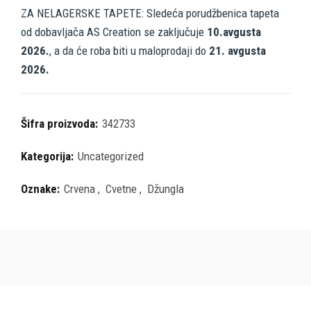
ZA NELAGERSKE TAPETE: Sledeća porudžbenica tapeta
od dobavljača AS Creation se zaključuje
10.avgusta
2026.
, a da će roba biti u maloprodaji do
21. avgusta
2026.
Šifra proizvoda:
342733
Kategorija:
Uncategorized
Oznake:
Crvena
,
Cvetne
,
Džungla