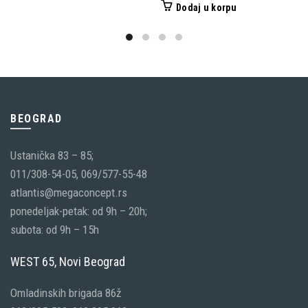
proizvod
Dodaj u korpu
ima
više
varijanti.
Opcije
mogu
biti
BEOGRAD
izabrane
Ustanička 83 – 85;
na
011/308-54-05, 069/577-55-48
stranici
atlantis@megaconcept.rs
proizvoda.
ponedeljak-petak: od 9h – 20h;
subota: od 9h – 15h
WEST 65, Novi Beograd
Omladinskih brigada 86ž