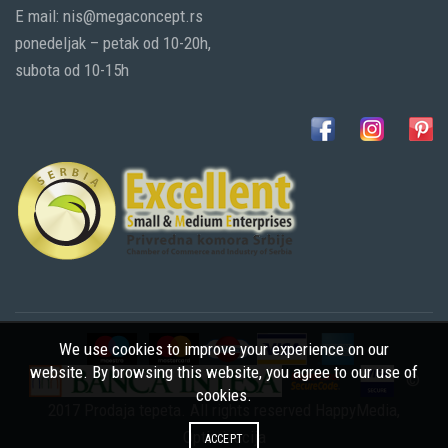
E mail: nis@megaconcept.rs
ponedeljak – petak od 10-20h,
subota od 10-15h
We use cookies to improve your experience on our
website. By browsing this website, you agree to our use of
©
cookies.
2017 Prodaja tepeta. All rights reserved
HappyMedia
,
Optimizacija
ACCEPT