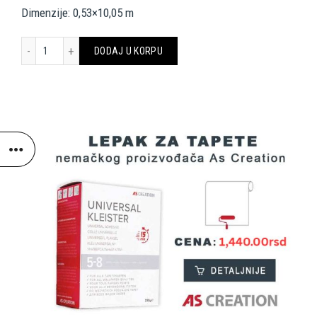
Dimenzije: 0,53×10,05 m
A.S. Création Wallpaper 342733 količina
DODAJ U KORPU