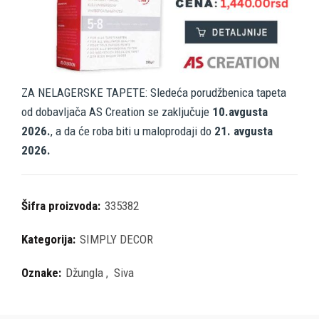
ZA NELAGERSKE TAPETE: Sledeća porudžbenica tapeta
od dobavljača AS Creation se zaključuje
10.avgusta
2026.
, a da će roba biti u maloprodaji do
21. avgusta
2026.
Šifra proizvoda:
335382
Kategorija:
SIMPLY DECOR
Oznake:
Džungla
,
Siva