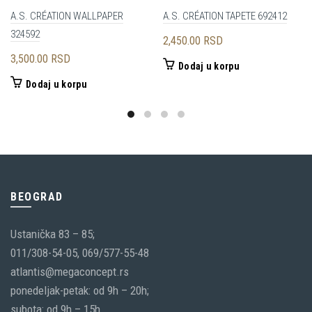
A.S. CRÉATION WALLPAPER
A.S. CRÉATION TAPETE 692412
324592
2,450.00
RSD
3,500.00
RSD
Dodaj u korpu
Dodaj u korpu
BEOGRAD
Ustanička 83 – 85;
011/308-54-05, 069/577-55-48
atlantis@megaconcept.rs
ponedeljak-petak: od 9h – 20h;
subota: od 9h – 15h