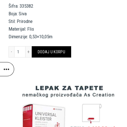
Šifra: 335382
Boja: Siva
Stil: Prirodne
Materijal: Flis
Dimenzije: 0,53×10,05m
A.S. CRÉATION WALLPAPER 335382 količina
DODAJ U KORPU