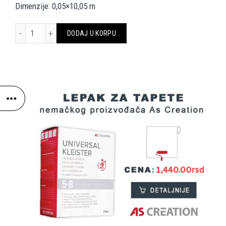
Dimenzije: 0,05×10,05 m
A.S. Création Border 119025 količina
DODAJ U KORPU