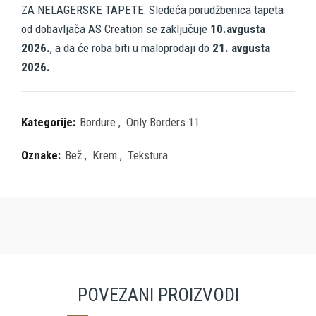
ZA NELAGERSKE TAPETE: Sledeća porudžbenica tapeta
od dobavljača AS Creation se zaključuje
10.avgusta
2026.
, a da će roba biti u maloprodaji do
21. avgusta
2026.
Kategorije:
Bordure
,
Only Borders 11
Oznake:
Bež
,
Krem
,
Tekstura
POVEZANI PROIZVODI