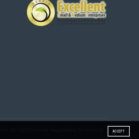
eta. All rights reserved
HappyMedia
,
Optimizacija
ACCEPT