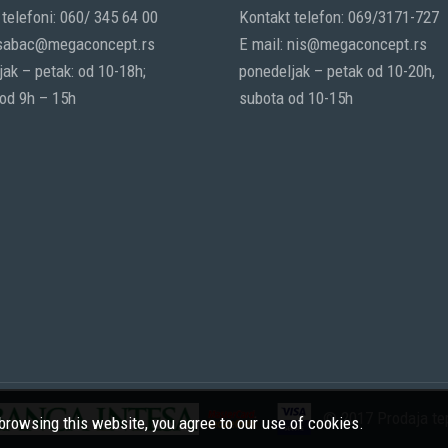
telefoni: 060/ 345 64 00
Kontakt telefon: 069/3171-727
 sabac@megaconcept.rs
E mail: nis@megaconcept.rs
ak – petak: od 10-18h;
ponedeljak – petak od 10-20h,
 od 9h – 15h
subota od 10-15h
© 2017 Prodaja tep
rowsing this website, you agree to our use of cookies.