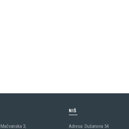
C
NIŠ
 Mačvanska 3;
Adresa: Dušanova 54