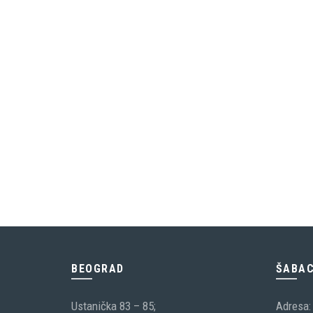
BEOGRAD
ŠABA
Ustanička 83 – 85;
Adresa: