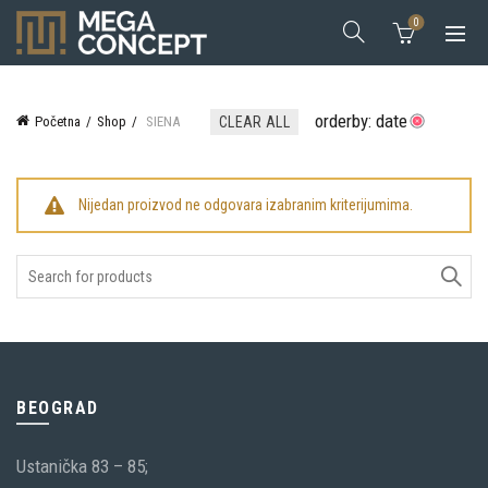
0
orderby: date
Početna
Shop
SIENA
CLEAR ALL
Nijedan proizvod ne odgovara izabranim kriterijumima.
Search
for:
BEOGRAD
Ustanička 83 – 85;