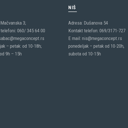
C
NIŠ
 Mačvanska 3;
Adresa: Dušanova 54
telefoni: 060/ 345 64 00
Kontakt telefon: 069/3171-727
 sabac@megaconcept.rs
E mail: nis@megaconcept.rs
ak – petak: od 10-18h;
ponedeljak – petak od 10-20h,
 od 9h – 15h
subota od 10-15h