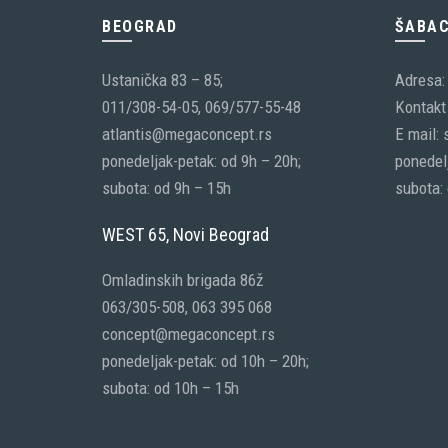
BEOGRAD
ŠABA
Ustanička 83 – 85;
Adresa:
011/308-54-05, 069/577-55-48
Kontakt 
atlantis@megaconcept.rs
E mail:
ponedeljak-petak: od 9h – 20h;
ponedelj
subota: od 9h – 15h
subota:
WEST 65, Novi Beograd
Omladinskih brigada 86ž
063/305-508, 063 395 068
concept@megaconcept.rs
ponedeljak-petak: od 10h – 20h;
subota: od 10h – 15h