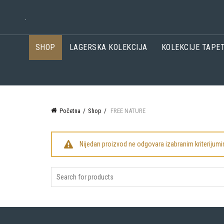
.
SHOP
LAGERSKA KOLEKCIJA
KOLEKCIJE TAPE
Početna
Shop
FREE NATURE
Nijedan proizvod ne odgovara izabranim kriterijum
Search
for: